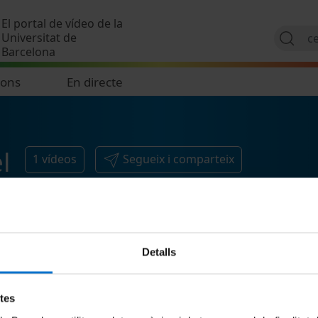
Vés al contingut
El portal de vídeo de la
Universitat de
Barcelona
ions
En directe
l
1
vídeos
Segueix i comparteix
Detalls
etes