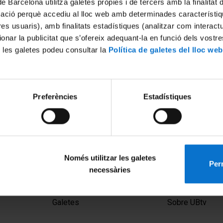
de Barcelona utilitza galetes pròpies i de tercers amb la finalitat
mació perquè accediu al lloc web amb determinades característiq
tres usuaris), amb finalitats estadístiques (analitzar com interac
ionar la publicitat que s’ofereix adequant-la en funció dels vostr
 les galetes podeu consultar la
Política de galetes del lloc web
Preferències
Estadístiques
Només utilitzar les galetes
Perm
necessàries
MENÚ PEU 1
PEU 2
Avís legal
Privadesa i ter
Galetes
Sobre UBtv