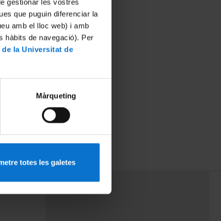
 de gestionar les vostres
ues que puguin diferenciar la
tueu amb el lloc web) i amb
es hàbits de navegació). Per
 de la Universitat de
Màrqueting
etre totes les galetes
PEU 3
mes
Contacte