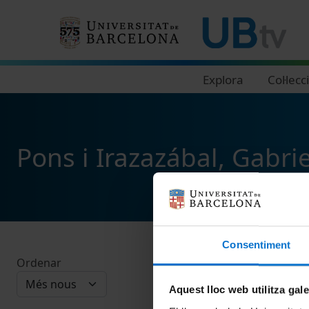
Navegació principal
Explora
Col·lecc
Pons i Irazazábal, Gabrie
Consentiment
Ordenar
Aquest lloc web utilitza gal