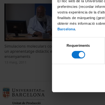
El lloc web de la Universitat 
preferències (recordar infor
vostra experiència de la d’al
finalitats de màrqueting (gest
obtenir més informació sobre
Barcelona
.
Selecció
Requeriments
de
Simulacions moleculars com a eina per
un aprenentatge didàctic en els diferents
consentiment
ensenyaments
13 maig, 2011