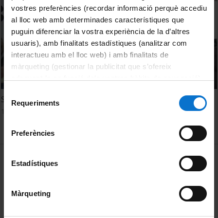
vostres preferències (recordar informació perquè accediu
al lloc web amb determinades característiques que
puguin diferenciar la vostra experiència de la d’altres
usuaris), amb finalitats estadístiques (analitzar com
interactueu amb el lloc web) i amb finalitats de
màrqueting (gestionar la publicitat que s’ofereix
adequant-la en funció dels vostres hàbits de navegació).
Per obtenir més informació sobre les galetes podeu
Selecció
Saló Futura 2013
consultar la
Política de galetes del lloc web de la
Requeriments
de
16 març, 2013
Universitat de Barcelona
.
consentiment
Preferències
MENÚ PEU 1
Avís legal
Estadístiques
Galetes
Màrqueting
PEU 2
Privadesa i termes
Sobre UBtv