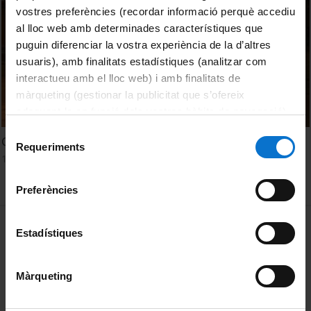
vostres preferències (recordar informació perquè accediu
al lloc web amb determinades característiques que
puguin diferenciar la vostra experiència de la d’altres
usuaris), amb finalitats estadístiques (analitzar com
interactueu amb el lloc web) i amb finalitats de
màrqueting (gestionar la publicitat que s’ofereix
adequant-la en funció dels vostres hàbits de navegació).
Per obtenir més informació sobre les galetes podeu
Selecció
Concurs Pont de la Llengua Xinesa
consultar la
Política de galetes del lloc web de la
Requeriments
de
1 novembre, 2010
Universitat de Barcelona
.
consentiment
Preferències
MENÚ PEU 1
Avís legal
Estadístiques
Galetes
Màrqueting
PEU 2
Privadesa i termes
Sobre UBtv