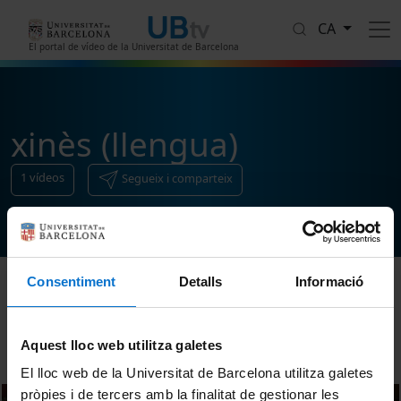
Vés al contingut
CA
El portal de vídeo de la Universitat de Barcelona
xinès (llengua)
1
vídeos
Segueix i comparteix
Consentiment
Detalls
Informació
Ordenar
Aquest lloc web utilitza galetes
El lloc web de la Universitat de Barcelona utilitza galetes
pròpies i de tercers amb la finalitat de gestionar les