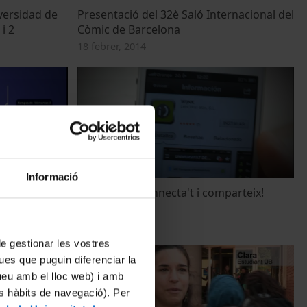
versidad de
Presentació del 32è Saló Internacional del
i 2
Còmic de Barcelona
18 febrer, 2014
Informació
rxa Vives
APP Wi)NK. Connecta't i comparteix!
22 febrer, 2013
 de gestionar les vostres
ues que puguin diferenciar la
tueu amb el lloc web) i amb
es hàbits de navegació). Per