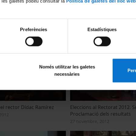
 les galetes podeu consultar la
Política de galetes del lloc web
t d'alguna manera les
Acte d'investidura del rector
Preferències
Estadístiques
 l'ensenyament?
Ramírez
3
22 gener, 2013
Només utilitzar les galetes
Perm
necessàries
del rector Dídac Ramírez
Eleccions al Rectorat 2012. S
Proclamació dels resultats
2012
27 novembre, 2012