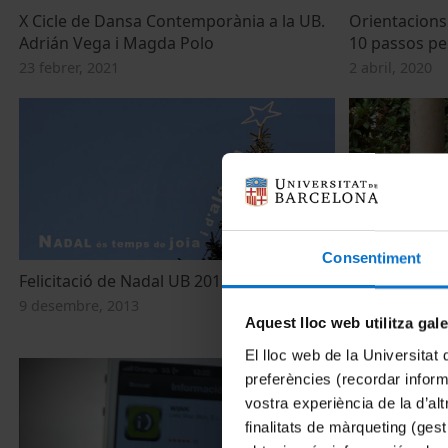
X Cicle de Dansa Contemporània a la UB.
Orientacions 
Adrián Vega i Magda Polo
10 passos pe
23 febrer, 2021
2 abril, 2020
Consentiment
Felicitació de Nadal UB 2013
Nou sistema 
finançament 
9 desembre, 2013
Aquest lloc web utilitza gal
18 setembre, 
El lloc web de la Universitat 
preferències (recordar infor
vostra experiència de la d’al
finalitats de màrqueting (gest