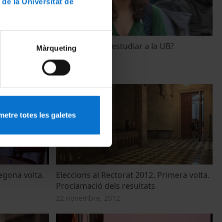
 de la Universitat de
 Dídac
Recomanaries estudiar a la UB?
Màrqueting
15 gener, 2013
etre totes les galetes
egona volta.
Eleccions al Rectorat 2012. Primera volta.
Proclamació dels resultats
22 novembre, 2012