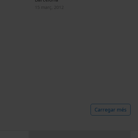
15 març, 2012
Carregar més
PEU 3