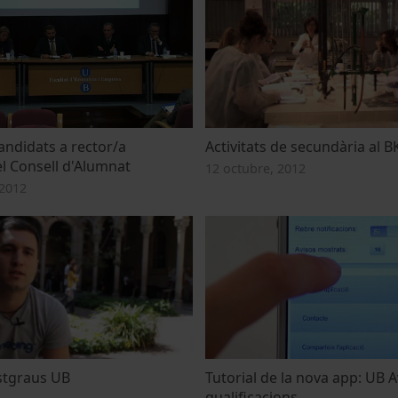
ndidats a rector/a
Activitats de secundària al B
el Consell d'Alumnat
12 octubre, 2012
2012
stgraus UB
Tutorial de la nova app: UB A
qualificacions