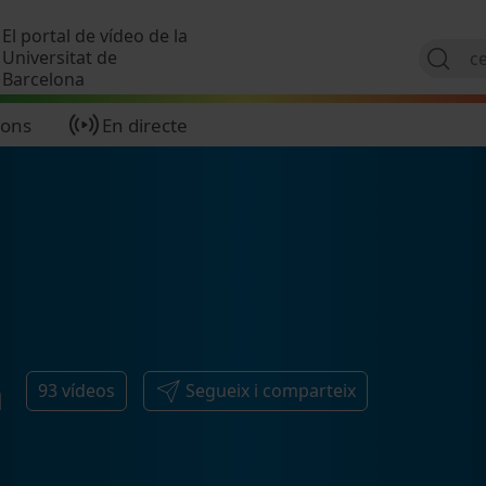
Vés al contingut
El portal de vídeo de la
Universitat de
Barcelona
ions
En directe
a
93
vídeos
Segueix i comparteix