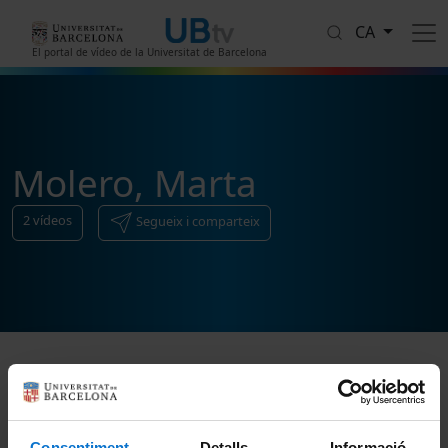
Vés al contingut
CA
El portal de vídeo de la Universitat de Barcelona
Molero, Marta
2
vídeos
Segueix i comparteix
Ordenar
Consentiment
Detalls
Informació