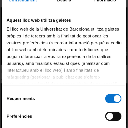
Aquest lloc web utilitza galetes
El lloc web de la Universitat de Barcelona utilitza galetes
pròpies i de tercers amb la finalitat de gestionar les
vostres preferències (recordar informació perquè accediu
al lloc web amb determinades característiques que
puguin diferenciar la vostra experiència de la d’altres
usuaris), amb finalitats estadístiques (analitzar com
interactueu amb el lloc web) i amb finalitats de
Hibridació in situ fluorescent (FISH)
màrqueting (gestionar la publicitat que s’ofereix
22 juny, 2012
adequant-la en funció dels vostres hàbits de navegació).
Per obtenir més informació sobre les galetes podeu
Selecció
consultar la
Política de galetes del lloc web de la
Requeriments
de
Universitat de Barcelona
.
consentiment
Preferències