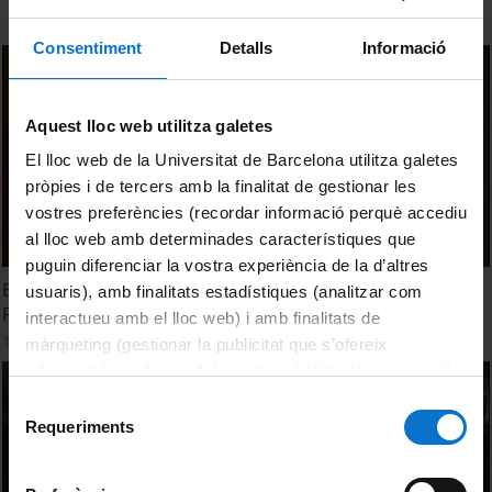
Consentiment
Detalls
Informació
Aquest lloc web utilitza galetes
El lloc web de la Universitat de Barcelona utilitza galetes
pròpies i de tercers amb la finalitat de gestionar les
vostres preferències (recordar informació perquè accediu
al lloc web amb determinades característiques que
puguin diferenciar la vostra experiència de la d’altres
Exposició i jornada commemorativa del Nobel Santiago
usuaris), amb finalitats estadístiques (analitzar com
Ramón y Cajal (lectura teatralitzada)
interactueu amb el lloc web) i amb finalitats de
12 desembre, 2012
màrqueting (gestionar la publicitat que s’ofereix
adequant-la en funció dels vostres hàbits de navegació).
Per obtenir més informació sobre les galetes podeu
Selecció
consultar la
Política de galetes del lloc web de la
Requeriments
de
Universitat de Barcelona
.
consentiment