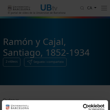
Vés al contingut
CA
El portal de vídeo de la Universitat de Barcelona
Ramón y Cajal,
Santiago, 1852-1934
2
vídeos
Segueix i comparteix
Ordenar