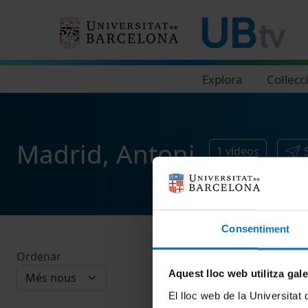
Navegació principal
Explora
Col·lecc
Madrid, Antoni
1
vídeos
Consentiment
Ordenar
Aquest lloc web utilitza gal
El lloc web de la Universitat 