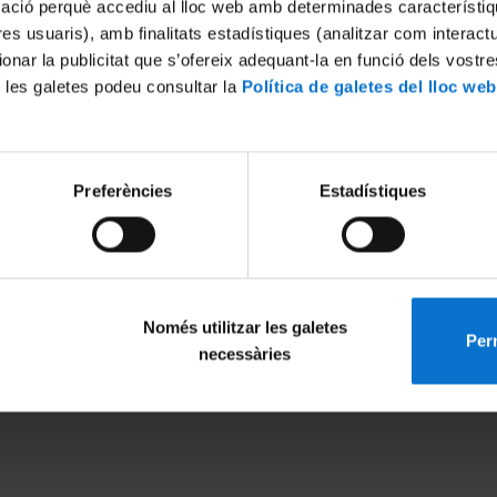
mació perquè accediu al lloc web amb determinades característiq
tres usuaris), amb finalitats estadístiques (analitzar com interac
ionar la publicitat que s’ofereix adequant-la en funció dels vostr
 les galetes podeu consultar la
Política de galetes del lloc web
Preferències
Estadístiques
Només utilitzar les galetes
Perm
MENÚ PEU 1
PEU 2
necessàries
Avís legal
Privadesa i ter
Galetes
Sobre UBtv