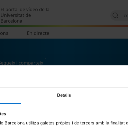
Vés al contingut
El portal de vídeo de la
Universitat de
Barcelona
ions
En directe
Segueix i comparteix
Detalls
etes
de Barcelona utilitza galetes pròpies i de tercers amb la finalitat