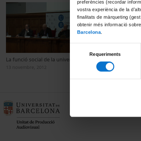
preferències (recordar infor
vostra experiència de la d’al
finalitats de màrqueting (gest
obtenir més informació sobre
Barcelona
.
Selecció
Requeriments
de
La funció social de la universitat pública
consentiment
13 novembre, 2012