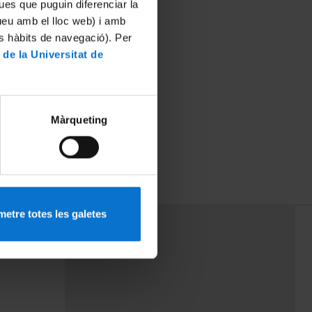
ues que puguin diferenciar la
tueu amb el lloc web) i amb
es hàbits de navegació). Per
 de la Universitat de
Màrqueting
etre totes les galetes
PEU 3
mes
Contacte