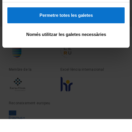
Sobre UBtv
Permetre totes les galetes
PEU 3
Contacte
Només utilitzar les galetes necessàries
Fundadora de la
Membre de la
Membre de la
Excel·lència internacional
Reconeixement europeu