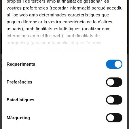
pròpies i de tercers amb la finalitat de gestionar les
vostres preferències (recordar informació perquè accediu
al lloc web amb determinades característiques que
puguin diferenciar la vostra experiència de la d’altres
usuaris), amb finalitats estadístiques (analitzar com
interactueu amb el lloc web) i amb finalitats de
màrqueting (gestionar la publicitat que s’ofereix
adequant-la en funció dels vostres hàbits de navegació).
Per obtenir més informació sobre les galetes podeu
Selecció
Acte de graduació de Filologia Anglesa i Estudis Anglesos.
consultar la
Política de galetes del lloc web de la
Requeriments
de
Promoció 2007-2011
Universitat de Barcelona
.
consentiment
8 juliol, 2011
Preferències
MENÚ PEU 1
Estadístiques
Avís legal
Galetes
Màrqueting
PEU 2
Privadesa i termes