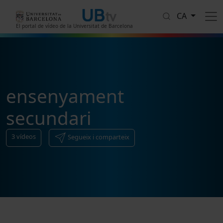
Vés al contingut
CA
El portal de vídeo de la Universitat de Barcelona
ensenyament
secundari
3
vídeos
Segueix i comparteix