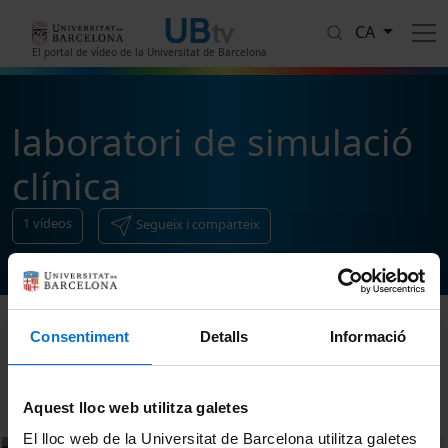
Vés al contingut
CA
El portal de vídeo de la Universitat de Barcelona
laboratori de simulació
clínica
1
vídeos
Segueix i comparteix
Consentiment
Detalls
Informació
Ordenar
Aquest lloc web utilitza galetes
El lloc web de la Universitat de Barcelona utilitza galetes