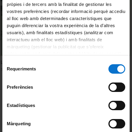
pròpies i de tercers amb la finalitat de gestionar les
vostres preferències (recordar informació perquè accediu
al lloc web amb determinades característiques que
puguin diferenciar la vostra experiència de la d’altres
usuaris), amb finalitats estadístiques (analitzar com
interactueu amb el lloc web) i amb finalitats de
màrqueting (gestionar la publicitat que s’ofereix
adequant-la en funció dels vostres hàbits de navegació).
Per obtenir més informació sobre les galetes podeu
Laboratori de Simulació Clínica MC
Selecció
consultar la
Política de galetes del lloc web de la
Requeriments
1 juny, 2009
de
Universitat de Barcelona
.
consentiment
Preferències
MENÚ PEU 1
Avís legal
Estadístiques
Galetes
PEU 2
Privadesa i termes
Màrqueting
Sobre UBtv