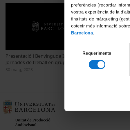
preferències (recordar infor
vostra experiència de la d’al
finalitats de màrqueting (gest
obtenir més informació sobre
Barcelona
.
Selecció
Requeriments
de
Presentació i Benvinguda Institucional.
consentiment
Jornades de treball en grups UB-LERU
30 maig, 2023