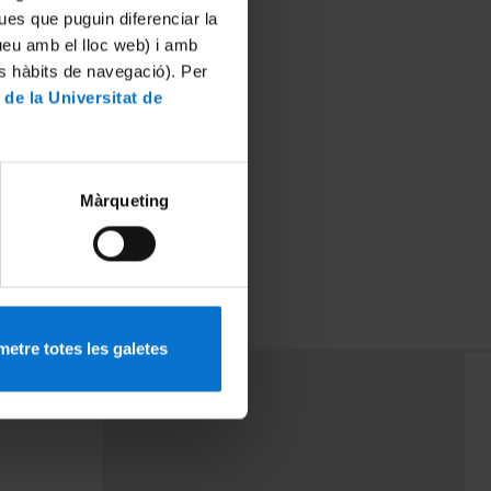
ues que puguin diferenciar la
tueu amb el lloc web) i amb
es hàbits de navegació). Per
 de la Universitat de
Màrqueting
etre totes les galetes
PEU 3
mes
Contacte