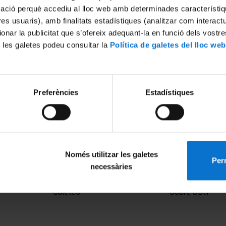
mació perquè accediu al lloc web amb determinades característiq
tres usuaris), amb finalitats estadístiques (analitzar com interac
ionar la publicitat que s’ofereix adequant-la en funció dels vostr
 les galetes podeu consultar la
Política de galetes del lloc web
Preferències
Estadístiques
Només utilitzar les galetes
Perm
necessàries
MENÚ PEU 1
PEU 2
Avís legal
Privadesa i ter
Galetes
Sobre UBtv