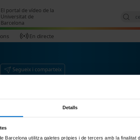
Vés al contingut
El portal de vídeo de la
Universitat de
Barcelona
ions
En directe
Segueix i comparteix
Detalls
etes
de Barcelona utilitza galetes pròpies i de tercers amb la finalitat