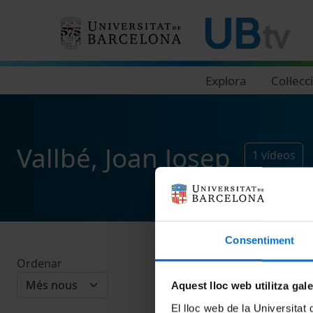
Navegació principal
Explora
Col·lecc
Vallbé, Joan Josep
1
vídeos
Consentiment
Ordenar
Aquest lloc web utilitza gal
El lloc web de la Universitat 