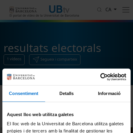
Vés al contingut
CA
El portal de vídeo de la Universitat de Barcelona
resultats electorals
1
vídeos
Segueix i comparteix
Consentiment
Detalls
Informació
Ordenar
Aquest lloc web utilitza galetes
El lloc web de la Universitat de Barcelona utilitza galetes
pròpies i de tercers amb la finalitat de gestionar les