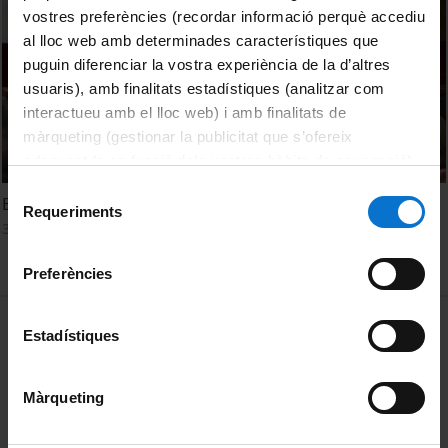
vostres preferències (recordar informació perquè accediu
al lloc web amb determinades característiques que
puguin diferenciar la vostra experiència de la d’altres
usuaris), amb finalitats estadístiques (analitzar com
interactueu amb el lloc web) i amb finalitats de
màrqueting (gestionar la publicitat que s’ofereix
adequant-la en funció dels vostres hàbits de navegació).
Per obtenir més informació sobre les galetes podeu
Selecció
Eleccions al Rectorat 2023. Presentació dels resultats
consultar la
Política de galetes del lloc web de la
Requeriments
de
3 novembre, 2023
Universitat de Barcelona
.
consentiment
Preferències
MENÚ PEU 1
Avís legal
Estadístiques
Galetes
Màrqueting
PEU 2
Privadesa i termes
Sobre UBtv