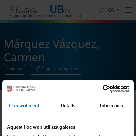
Vés al contingut
CA
El portal de vídeo de la Universitat de Barcelona
Márquez Vázquez,
Carmen
1
vídeos
Segueix i comparteix
Consentiment
Detalls
Informació
Ordenar
Aquest lloc web utilitza galetes