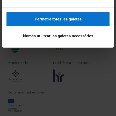
Sobre UBtv
PEU 3
Contacte
Permetre totes les galetes
Fundadora de la
Membre de la
Només utilitzar les galetes necessàries
Membre de la
Excel·lència internacional
Reconeixement europeu