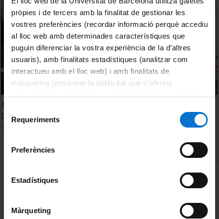
El lloc web de la Universitat de Barcelona utilitza galetes
pròpies i de tercers amb la finalitat de gestionar les
vostres preferències (recordar informació perquè accediu
al lloc web amb determinades característiques que
puguin diferenciar la vostra experiència de la d’altres
usuaris), amb finalitats estadístiques (analitzar com
interactueu amb el lloc web) i amb finalitats de
màrqueting (gestionar la publicitat que s’ofereix
adequant-la en funció dels vostres hàbits de navegació).
Acte de presentació del postgrau: Persones amb
Per obtenir més informació sobre les galetes podeu
Selecció
Discapacitat, Drets Socials i Cultura de les Capacitats
consultar la
Política de galetes del lloc web de la
Requeriments
de
14 novembre, 2023
Universitat de Barcelona
.
consentiment
Preferències
MENÚ PEU 1
Avís legal
Estadístiques
Galetes
Màrqueting
PEU 2
Privadesa i termes