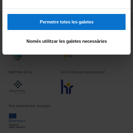
Sobre UBtv
PEU 3
Contacte
Permetre totes les galetes
Fundadora de la
Membre de la
Només utilitzar les galetes necessàries
Membre de la
Excel·lència internacional
Reconeixement europeu