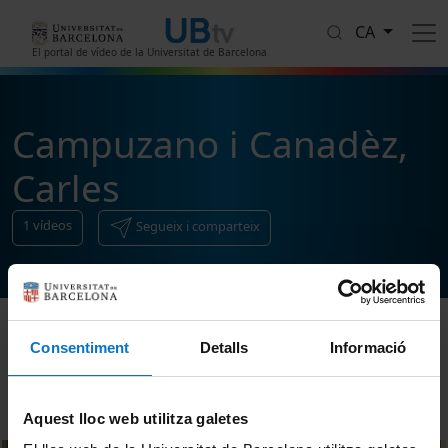
Vés al contingut
CA
El portal de vídeo de la Universitat de Barcelona
Campuzano i Canadèz,
Carles
1
vídeos
Segueix i comparteix
Consentiment
Detalls
Informació
Ordenar
Aquest lloc web utilitza galetes