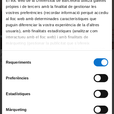
El lloc web de la Universitat de Barcelona utilitza galetes
pròpies i de tercers amb la finalitat de gestionar les
vostres preferències (recordar informació perquè accediu
al lloc web amb determinades característiques que
puguin diferenciar la vostra experiència de la d’altres
usuaris), amb finalitats estadístiques (analitzar com
interactueu amb el lloc web) i amb finalitats de
màrqueting (gestionar la publicitat que s’ofereix
adequant-la en funció dels vostres hàbits de navegació).
Acte de presentació del postgrau: Persones amb
Per obtenir més informació sobre les galetes podeu
Selecció
Discapacitat, Drets Socials i Cultura de les Capacitats
consultar la
Política de galetes del lloc web de la
Requeriments
de
14 novembre, 2023
Universitat de Barcelona
.
consentiment
Preferències
MENÚ PEU 1
Avís legal
Estadístiques
Galetes
Màrqueting
PEU 2
Privadesa i termes