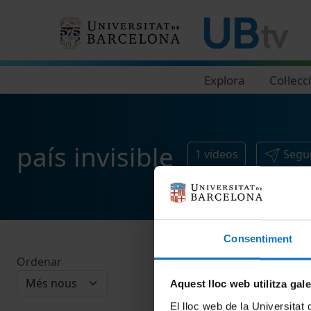
Navegació principal
Explora
Col·lecc
país invisible
1
vídeos
Segue
Consentiment
Ordenar
Aquest lloc web utilitza gal
El lloc web de la Universitat 