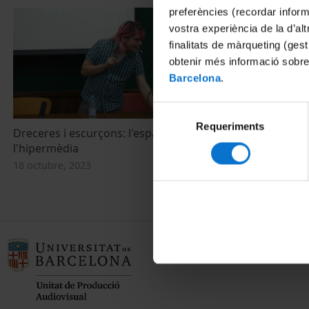
preferències (recordar infor
vostra experiència de la d’al
finalitats de màrqueting (gest
obtenir més informació sobre
Barcelona
.
Selecció
Requeriments
de
Dreceres i escurçons: l'espai occità a
consentiment
l'hipermèdia
18 octubre, 2023