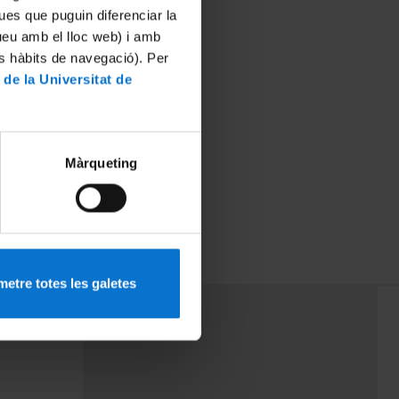
ues que puguin diferenciar la
tueu amb el lloc web) i amb
es hàbits de navegació). Per
 de la Universitat de
Màrqueting
etre totes les galetes
PEU 3
mes
Contacte