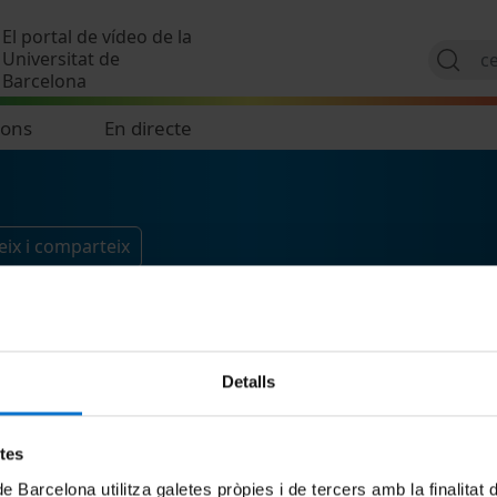
Vés al contingut
El portal de vídeo de la
Universitat de
Barcelona
ions
En directe
ix i comparteix
Detalls
etes
de Barcelona utilitza galetes pròpies i de tercers amb la finalitat