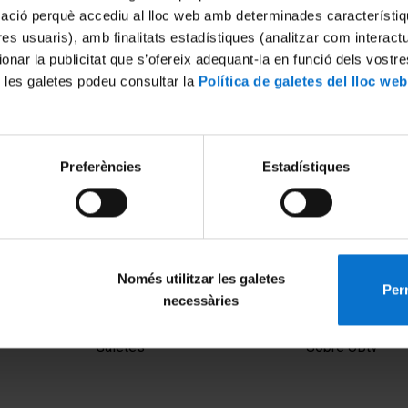
mació perquè accediu al lloc web amb determinades característiq
tres usuaris), amb finalitats estadístiques (analitzar com interac
ionar la publicitat que s’ofereix adequant-la en funció dels vostr
 les galetes podeu consultar la
Política de galetes del lloc web
Preferències
Estadístiques
Només utilitzar les galetes
Perm
necessàries
MENÚ PEU 1
PEU 2
Avís legal
Privadesa i ter
Galetes
Sobre UBtv