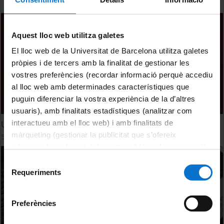
Aquest lloc web utilitza galetes
El lloc web de la Universitat de Barcelona utilitza galetes
pròpies i de tercers amb la finalitat de gestionar les
vostres preferències (recordar informació perquè accediu
al lloc web amb determinades característiques que
puguin diferenciar la vostra experiència de la d’altres
usuaris), amb finalitats estadístiques (analitzar com
interactueu amb el lloc web) i amb finalitats de
Una benvinguda ben dolça als graduats!
màrqueting (gestionar la publicitat que s’ofereix
5 setembre, 2025
adequant-la en funció dels vostres hàbits de navegació).
Per obtenir més informació sobre les galetes podeu
Selecció
consultar la
Política de galetes del lloc web de la
Requeriments
de
Universitat de Barcelona
.
consentiment
Preferències