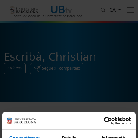
Vés al contingut
CA
El portal de vídeo de la Universitat de Barcelona
Escribà, Christian
2
vídeos
Segueix i comparteix
Ordenar
Consentiment
Detalls
Informació