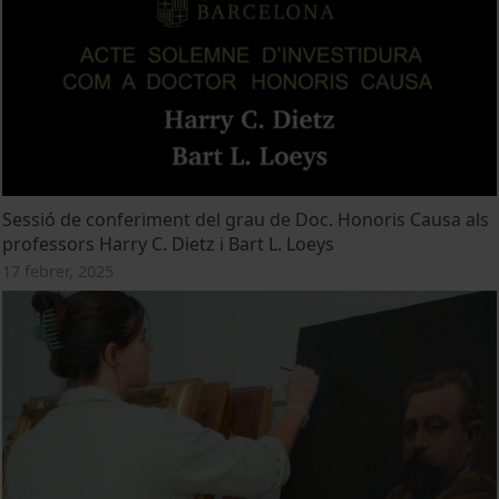
Sessió de conferiment del grau de Doc. Honoris Causa als
professors Harry C. Dietz i Bart L. Loeys
17 febrer, 2025