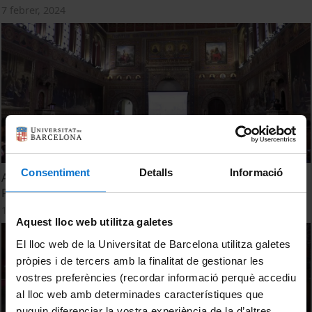
7 febrer, 2024
Consentiment
Detalls
Informació
Acte de Graduació de la 11a. promoció del Grau en
Podologia de la Universitat de Barcelona. Any 2023
11 juliol, 2023
Aquest lloc web utilitza galetes
El lloc web de la Universitat de Barcelona utilitza galetes
pròpies i de tercers amb la finalitat de gestionar les
vostres preferències (recordar informació perquè accediu
al lloc web amb determinades característiques que
puguin diferenciar la vostra experiència de la d’altres