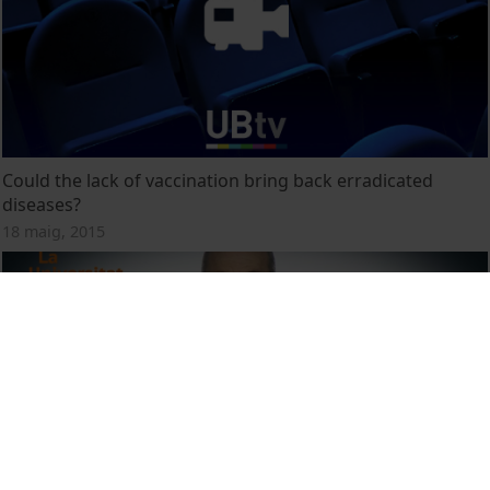
Could the lack of vaccination bring back erradicated
diseases?
18 maig, 2015