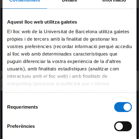
Aquest lloc web utilitza galetes
El lloc web de la Universitat de Barcelona utilitza galetes
pròpies i de tercers amb la finalitat de gestionar les
vostres preferències (recordar informació perquè accediu
al lloc web amb determinades característiques que
puguin diferenciar la vostra experiència de la d’altres
usuaris), amb finalitats estadístiques (analitzar com
interactueu amb el lloc web) i amb finalitats de
Acogimiento familiar con perspectiva de género
màrqueting (gestionar la publicitat que s’ofereix
24 febrer, 2023
adequant-la en funció dels vostres hàbits de navegació).
Per obtenir més informació sobre les galetes podeu
Selecció
consultar la
Política de galetes del lloc web de la
Requeriments
de
Universitat de Barcelona
.
consentiment
Preferències