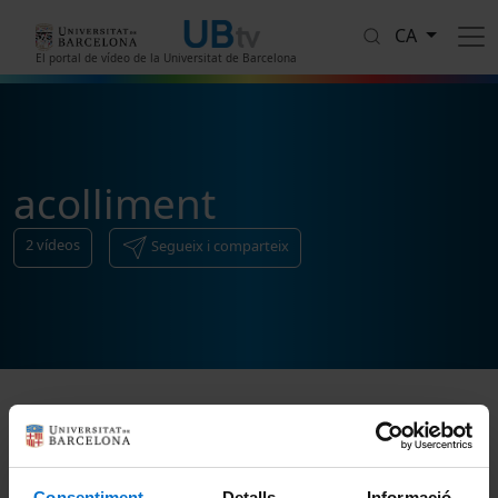
Vés al contingut
CA
El portal de vídeo de la Universitat de Barcelona
acolliment
2
vídeos
Segueix i comparteix
Ordenar
Consentiment
Detalls
Informació