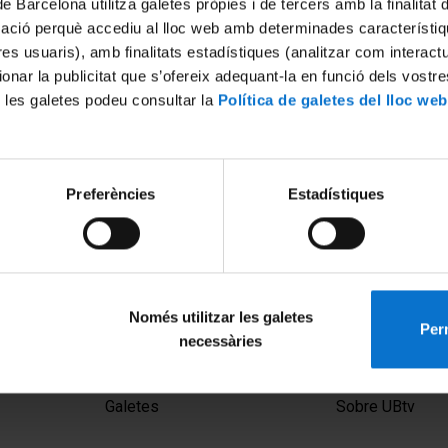
de Barcelona utilitza galetes pròpies i de tercers amb la finalitat
mació perquè accediu al lloc web amb determinades característiq
tres usuaris), amb finalitats estadístiques (analitzar com interac
ionar la publicitat que s’ofereix adequant-la en funció dels vostr
 les galetes podeu consultar la
Política de galetes del lloc web
Preferències
Estadístiques
Només utilitzar les galetes
Perm
necessàries
MENÚ PEU 1
PEU 2
Avís legal
Privadesa i ter
Galetes
Sobre UBtv