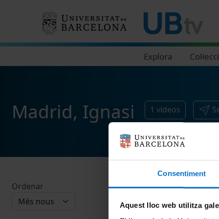
Navegació principal
Explora
Col·lecc
Madrid, Ignasi
1
vídeos
S
Consentiment
Ordenar
Aquest lloc web utilitza gal