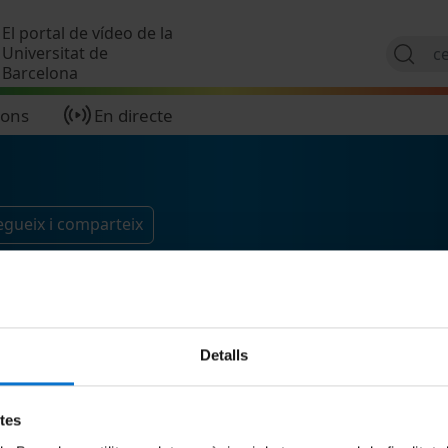
Vés al contingut
El portal de vídeo de la
Universitat de
Barcelona
ions
En directe
egueix i comparteix
Detalls
etes