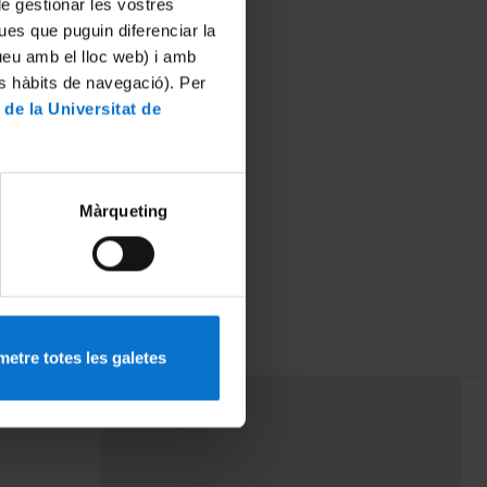
 de gestionar les vostres
ues que puguin diferenciar la
tueu amb el lloc web) i amb
es hàbits de navegació). Per
 de la Universitat de
Màrqueting
etre totes les galetes
PEU 3
mes
Contacte