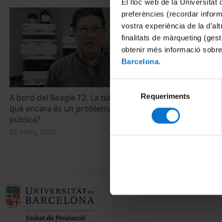
El lloc web de la Universitat 
preferències (recordar infor
vostra experiència de la d’al
finalitats de màrqueting (gest
obtenir més informació sobre
Barcelona
.
Selecció
Requeriments
de
A bord del Beagle T2. La tuberculosi: per
què encara és un problema de salut
consentiment
pública?
22 març, 2023