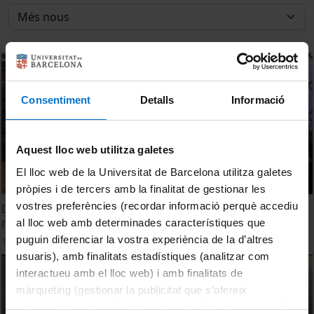
Consentiment
Detalls
Informació
Aquest lloc web utilitza galetes
El lloc web de la Universitat de Barcelona utilitza galetes
pròpies i de tercers amb la finalitat de gestionar les
vostres preferències (recordar informació perquè accediu
Diàlegs Alumni - Erupcions volcàniques en l’era digital:
al lloc web amb determinades característiques que
l’exemple de La Palma
puguin diferenciar la vostra experiència de la d’altres
16 setembre, 2022
usuaris), amb finalitats estadístiques (analitzar com
interactueu amb el lloc web) i amb finalitats de
màrqueting (gestionar la publicitat que s’ofereix
adequant-la en funció dels vostres hàbits de navegació).