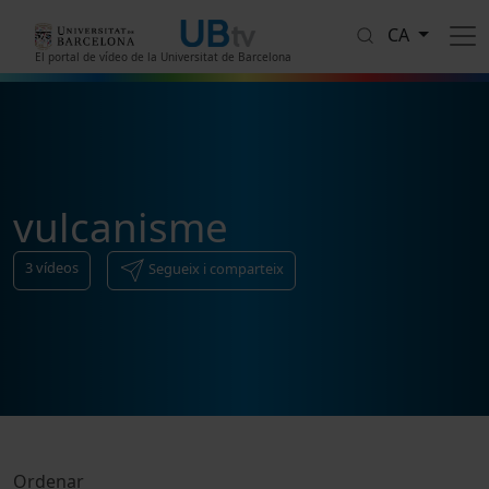
Vés al contingut
CA
El portal de vídeo de la Universitat de Barcelona
vulcanisme
3
vídeos
Segueix i comparteix
Ordenar