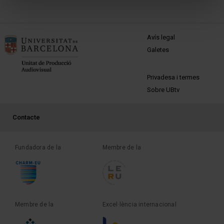
MENÚ PEU 1
Avís legal
Galetes
PEU 2
Privadesa i termes
Sobre UBtv
PEU 3
Contacte
Fundadora de la
Membre de la
Membre de la
Excel·lència internacional