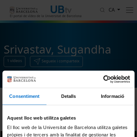
Vés al contingut
CA
El portal de vídeo de la Universitat de Barcelona
Srivastav, Sugandha
1
vídeos
Segueix i comparteix
Consentiment
Detalls
Informació
Ordenar
Aquest lloc web utilitza galetes
El lloc web de la Universitat de Barcelona utilitza galetes
pròpies i de tercers amb la finalitat de gestionar les