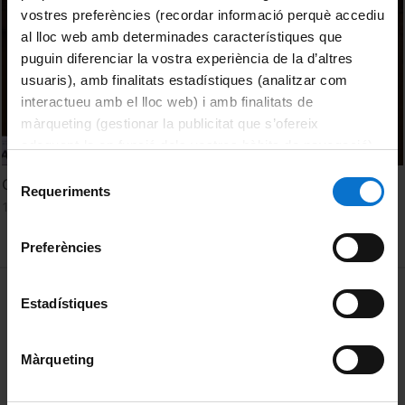
vostres preferències (recordar informació perquè accediu
al lloc web amb determinades característiques que
puguin diferenciar la vostra experiència de la d’altres
usuaris), amb finalitats estadístiques (analitzar com
interactueu amb el lloc web) i amb finalitats de
màrqueting (gestionar la publicitat que s’ofereix
adequant-la en funció dels vostres hàbits de navegació).
Per obtenir més informació sobre les galetes podeu
Selecció
Green Jobs and Innovation
consultar la
Política de galetes del lloc web de la
Requeriments
de
14 febrer, 2023
Universitat de Barcelona
.
consentiment
Preferències
MENÚ PEU 1
Avís legal
Estadístiques
Galetes
Màrqueting
PEU 2
Privadesa i termes
Sobre UBtv