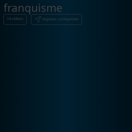
franquisme
14
vídeos
Segueix i comparteix