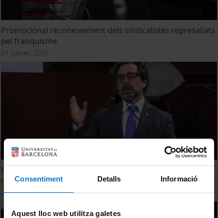
Promocional reconeixement dels sindicalistes represaliats
pel franquisme
21 gener, 2025
Homenatge a les persones de la Universitat de Barcelona
Consentiment
Detalls
Informació
represaliades pel franquisme (intervenció del rector)
26 gener, 2023
Aquest lloc web utilitza galetes