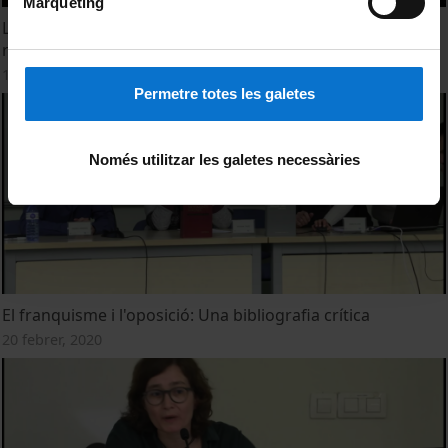
Màrqueting
La UB rebrà homenatge a les persones de la UB
represaliades pel franquisme
18 gener, 2023
Permetre totes les galetes
Només utilitzar les galetes necessàries
El franquisme i l'oposició: Una bibliografia crítica
20 febrer, 2020