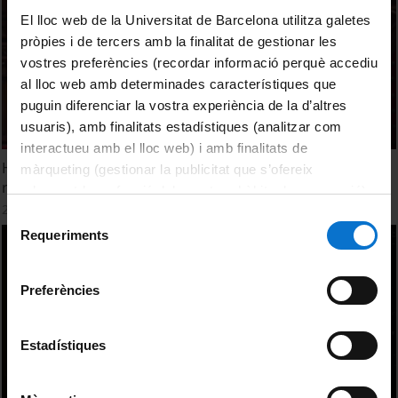
El lloc web de la Universitat de Barcelona utilitza galetes
pròpies i de tercers amb la finalitat de gestionar les
vostres preferències (recordar informació perquè accediu
al lloc web amb determinades característiques que
puguin diferenciar la vostra experiència de la d’altres
usuaris), amb finalitats estadístiques (analitzar com
interactueu amb el lloc web) i amb finalitats de
Homenatge a les persones de la Universitat de Barcelona
màrqueting (gestionar la publicitat que s’ofereix
represaliades pel franquisme
adequant-la en funció dels vostres hàbits de navegació).
26 gener, 2023
Per obtenir més informació sobre les galetes podeu
Selecció
consultar la
Política de galetes del lloc web de la
Requeriments
de
Universitat de Barcelona
.
consentiment
Preferències
Estadístiques