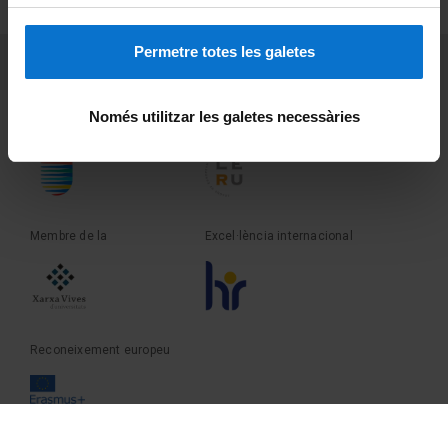
Sobre UBtv
Permetre totes les galetes
PEU 3
Contacte
Només utilitzar les galetes necessàries
Fundadora de la
Membre de la
Membre de la
Excel·lència internacional
Reconeixement europeu