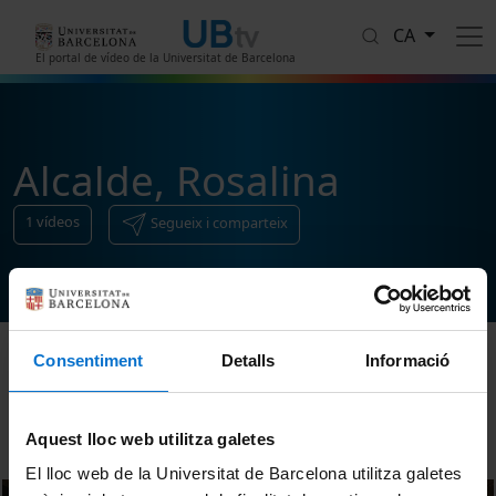
Vés al contingut
CA
El portal de vídeo de la Universitat de Barcelona
Alcalde, Rosalina
1
vídeos
Segueix i comparteix
Consentiment
Detalls
Informació
Ordenar
Aquest lloc web utilitza galetes
El lloc web de la Universitat de Barcelona utilitza galetes