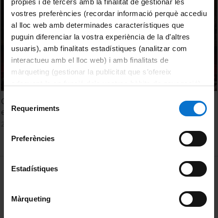
pròpies i de tercers amb la finalitat de gestionar les
vostres preferències (recordar informació perquè accediu
al lloc web amb determinades característiques que
puguin diferenciar la vostra experiència de la d’altres
usuaris), amb finalitats estadístiques (analitzar com
interactueu amb el lloc web) i amb finalitats de
màrqueting (gestionar la publicitat que s’ofereix
adequant-la en funció dels vostres hàbits de navegació).
Per obtenir més informació sobre les galetes podeu
Selecció
Orientació professional en xarxa, clau d’un model d’èxit
consultar la
Política de galetes del lloc web de la
Requeriments
de
educatiu
Universitat de Barcelona
.
consentiment
24 octubre, 2022
Preferències
MENÚ PEU 1
Estadístiques
Avís legal
Galetes
Màrqueting
PEU 2
Privadesa i termes