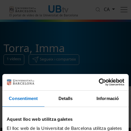
Vés al contingut
CA
El portal de vídeo de la Universitat de Barcelona
Torra, Imma
1
vídeos
Segueix i comparteix
Consentiment
Detalls
Informació
Ordenar
Aquest lloc web utilitza galetes
El lloc web de la Universitat de Barcelona utilitza galetes