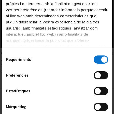
pròpies i de tercers amb la finalitat de gestionar les
vostres preferències (recordar informació perquè accediu
al lloc web amb determinades característiques que
puguin diferenciar la vostra experiència de la d’altres
usuaris), amb finalitats estadístiques (analitzar com
interactueu amb el lloc web) i amb finalitats de
màrqueting (gestionar la publicitat que s’ofereix
adequant-la en funció dels vostres hàbits de navegació).
Per obtenir més informació sobre les galetes podeu
Simposi 'Competències docents i formació del professorat
Selecció
consultar la
Política de galetes del lloc web de la
universitari. Un treball conjunt en el si de la universitat
Requeriments
de
pública catalana'
Universitat de Barcelona
.
consentiment
6 setembre, 2011
Preferències
Estadístiques
MENÚ PEU 1
Avís legal
Galetes
Màrqueting