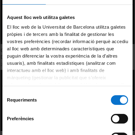
Aquest lloc web utilitza galetes
El lloc web de la Universitat de Barcelona utilitza galetes
pròpies i de tercers amb la finalitat de gestionar les
vostres preferències (recordar informació perquè accediu
al lloc web amb determinades característiques que
Commemoració dels 30 anys de la presa de possessió del
puguin diferenciar la vostra experiència de la d’altres
Dr. Josep M. Bricall
usuaris), amb finalitats estadístiques (analitzar com
22 febrer, 2016
interactueu amb el lloc web) i amb finalitats de
màrqueting (gestionar la publicitat que s’ofereix
adequant-la en funció dels vostres hàbits de navegació).
Per obtenir més informació sobre les galetes podeu
Selecció
consultar la
Política de galetes del lloc web de la
Requeriments
de
Universitat de Barcelona
.
consentiment
Preferències