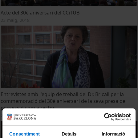
Acte del 30è aniversari del CCiTUB
23 maig, 2018
Entrevistes amb l'equip de treball del Dr. Bricall per la
commemoració del 30è aniversari de la seva presa de
possessió com a rector
24 febrer, 2016
Consentiment
Detalls
Informació