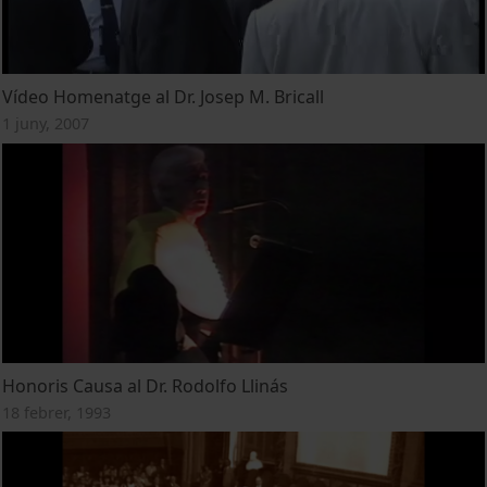
Vídeo Homenatge al Dr. Josep M. Bricall
1 juny, 2007
Honoris Causa al Dr. Rodolfo Llinás
18 febrer, 1993