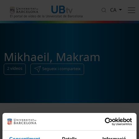
Vés al contingut
CA
El portal de vídeo de la Universitat de Barcelona
Mikhaeil, Makram
2
vídeos
Segueix i comparteix
Ordenar
Consentiment
Detalls
Informació