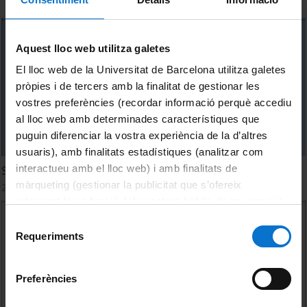
Aquest lloc web utilitza galetes
El lloc web de la Universitat de Barcelona utilitza galetes
pròpies i de tercers amb la finalitat de gestionar les
vostres preferències (recordar informació perquè accediu
al lloc web amb determinades característiques que
puguin diferenciar la vostra experiència de la d’altres
usuaris), amb finalitats estadístiques (analitzar com
interactueu amb el lloc web) i amb finalitats de
Sorption systems (II)
màrqueting (gestionar la publicitat que s’ofereix
27 octubre, 2022
adequant-la en funció dels vostres hàbits de navegació).
Per obtenir més informació sobre les galetes podeu
Selecció
consultar la
Política de galetes del lloc web de la
Requeriments
de
Universitat de Barcelona
.
consentiment
Preferències