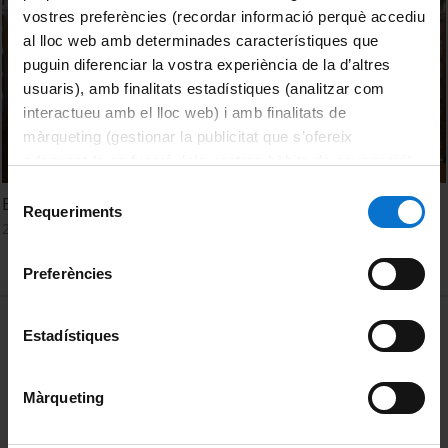
vostres preferències (recordar informació perquè accediu
al lloc web amb determinades característiques que
puguin diferenciar la vostra experiència de la d’altres
usuaris), amb finalitats estadístiques (analitzar com
interactueu amb el lloc web) i amb finalitats de
màrqueting (gestionar la publicitat que s’ofereix
adequant-la en funció dels vostres hàbits de navegació).
Per obtenir més informació sobre les galetes podeu
Selecció
Energy Harvesting
consultar la
Política de galetes del lloc web de la
Requeriments
de
26 octubre, 2022
Universitat de Barcelona
.
consentiment
Preferències
MENÚ PEU 1
Avís legal
Estadístiques
Galetes
Màrqueting
PEU 2
Privadesa i termes
Sobre UBtv