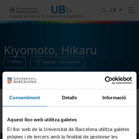
Vés al contingut
CA
El portal de vídeo de la Universitat de Barcelona
Kiyomoto, Hikaru
1
vídeos
Segueix i comparteix
Consentiment
Detalls
Informació
Ordenar
Aquest lloc web utilitza galetes
El lloc web de la Universitat de Barcelona utilitza galetes
pròpies i de tercers amb la finalitat de gestionar les