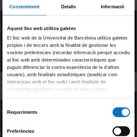
Consentiment
Detalls
Informació
Aquest lloc web utilitza galetes
El lloc web de la Universitat de Barcelona utilitza galetes
pròpies i de tercers amb la finalitat de gestionar les
vostres preferències (recordar informació perquè accediu
al lloc web amb determinades característiques que
puguin diferenciar la vostra experiència de la d’altres
usuaris), amb finalitats estadístiques (analitzar com
Thermal energy storage SHTES
interactueu amb el lloc web) i amb finalitats de
26 octubre, 2022
màrqueting (gestionar la publicitat que s’ofereix
adequant-la en funció dels vostres hàbits de navegació).
Per obtenir més informació sobre les galetes podeu
Selecció
consultar la
Política de galetes del lloc web de la
Requeriments
de
Universitat de Barcelona
.
consentiment
Preferències