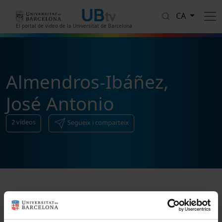
Vés al contingut
CA
El portal de vídeo de la Universitat de Barcelona
Almendros-Ibáñez,
José Antonio
2
vídeos
Segueix i comparteix
Ordenar