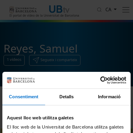
Vés al contingut
CA
El portal de vídeo de la Universitat de Barcelona
Reyes, Samuel
1
vídeos
Segueix i comparteix
Consentiment
Detalls
Informació
Ordenar
Aquest lloc web utilitza galetes
El lloc web de la Universitat de Barcelona utilitza galetes