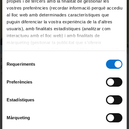
pròpies i de tercers amb la finalitat de gestionar les
vostres preferències (recordar informació perquè accediu
al lloc web amb determinades característiques que
puguin diferenciar la vostra experiència de la d’altres
usuaris), amb finalitats estadístiques (analitzar com
interactueu amb el lloc web) i amb finalitats de
màrqueting (gestionar la publicitat que s’ofereix
adequant-la en funció dels vostres hàbits de navegació).
Per obtenir més informació sobre les galetes podeu
Selecció
II Jornada dels instituts de recerca de la UB. Salutació i
consultar la
Política de galetes del lloc web de la
Requeriments
de
presentació institucional
Universitat de Barcelona
.
consentiment
17 octubre, 2022
Preferències
MENÚ PEU 1
Estadístiques
Avís legal
Galetes
Màrqueting
PEU 2
Privadesa i termes