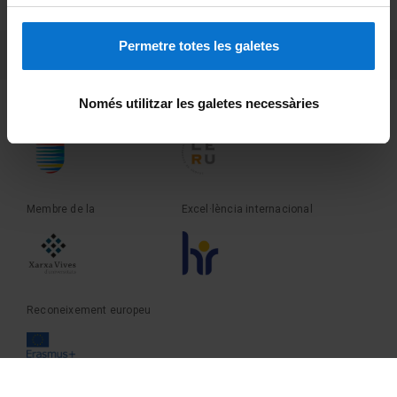
Sobre UBtv
Permetre totes les galetes
PEU 3
Contacte
Només utilitzar les galetes necessàries
Fundadora de la
Membre de la
Membre de la
Excel·lència internacional
Reconeixement europeu