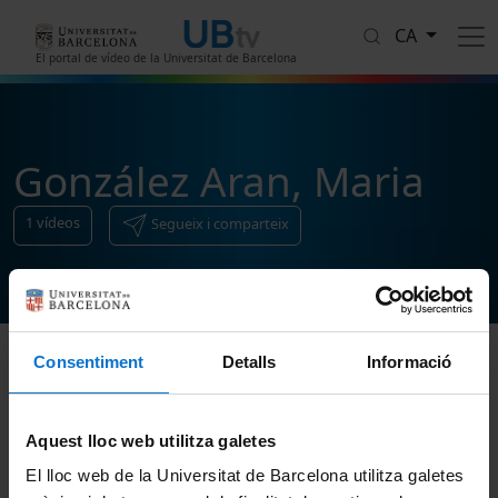
Vés al contingut
CA
El portal de vídeo de la Universitat de Barcelona
González Aran, Maria
1
vídeos
Segueix i comparteix
Consentiment
Detalls
Informació
Ordenar
Aquest lloc web utilitza galetes
El lloc web de la Universitat de Barcelona utilitza galetes