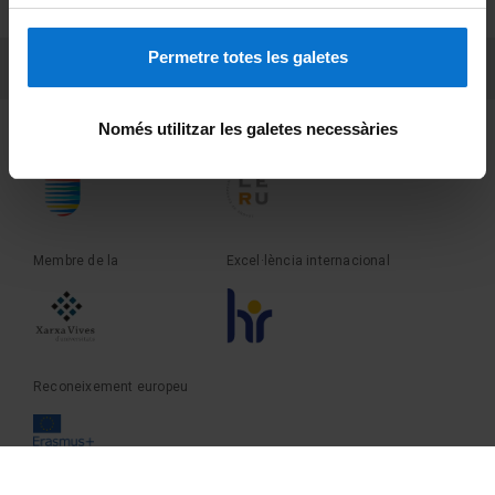
Sobre UBtv
Permetre totes les galetes
PEU 3
Contacte
Només utilitzar les galetes necessàries
Fundadora de la
Membre de la
Membre de la
Excel·lència internacional
Reconeixement europeu