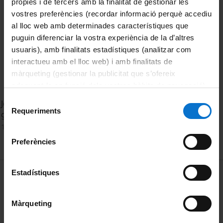
pròpies i de tercers amb la finalitat de gestionar les
vostres preferències (recordar informació perquè accediu
al lloc web amb determinades característiques que
puguin diferenciar la vostra experiència de la d’altres
usuaris), amb finalitats estadístiques (analitzar com
interactueu amb el lloc web) i amb finalitats de
màrqueting (gestionar la publicitat que s’ofereix
adequant-la en funció dels vostres hàbits de navegació).
Per obtenir més informació sobre les galetes podeu
Selecció
Jornada sobre Orientació Professional. Màster de dones,
consultar la
Política de galetes del lloc web de la
Requeriments
de
gènere i ciutadania
Universitat de Barcelona
.
consentiment
17 maig, 2022
Preferències
MENÚ PEU 1
Estadístiques
Avís legal
Galetes
Màrqueting
PEU 2
Privadesa i termes