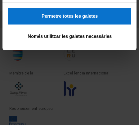
Sobre UBtv
Permetre totes les galetes
PEU 3
Contacte
Només utilitzar les galetes necessàries
Fundadora de la
Membre de la
Membre de la
Excel·lència internacional
Reconeixement europeu