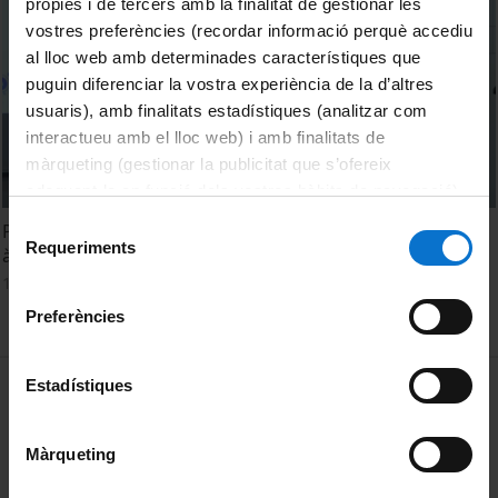
pròpies i de tercers amb la finalitat de gestionar les
vostres preferències (recordar informació perquè accediu
al lloc web amb determinades característiques que
puguin diferenciar la vostra experiència de la d’altres
usuaris), amb finalitats estadístiques (analitzar com
interactueu amb el lloc web) i amb finalitats de
màrqueting (gestionar la publicitat que s’ofereix
adequant-la en funció dels vostres hàbits de navegació).
Per obtenir més informació sobre les galetes podeu
Selecció
Producció de bioplàstics mitjançant corrents riques en
consultar la
Política de galetes del lloc web de la
Requeriments
de
àcids grassos volàtils. Sergi Peña Picola
Universitat de Barcelona
.
consentiment
15 juny, 2022
Preferències
MENÚ PEU 1
Estadístiques
Avís legal
Galetes
Màrqueting
PEU 2
Privadesa i termes