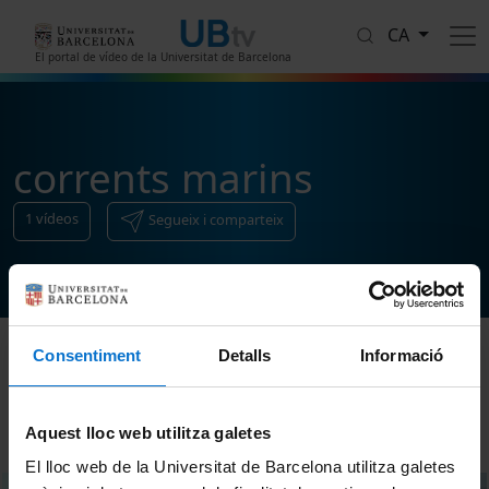
Vés al contingut
CA
El portal de vídeo de la Universitat de Barcelona
corrents marins
1
vídeos
Segueix i comparteix
Consentiment
Detalls
Informació
Ordenar
Aquest lloc web utilitza galetes
El lloc web de la Universitat de Barcelona utilitza galetes