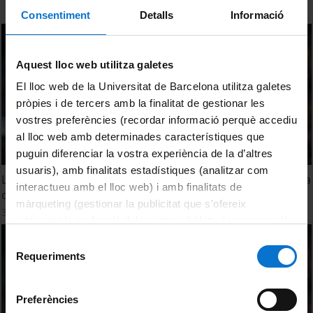
Consentiment
Detalls
Informació
Aquest lloc web utilitza galetes
El lloc web de la Universitat de Barcelona utilitza galetes
pròpies i de tercers amb la finalitat de gestionar les
vostres preferències (recordar informació perquè accediu
al lloc web amb determinades característiques que
puguin diferenciar la vostra experiència de la d’altres
usuaris), amb finalitats estadístiques (analitzar com
La nidificación emergente de la tortuga Caretta en la costa
interactueu amb el lloc web) i amb finalitats de
catalana
màrqueting (gestionar la publicitat que s’ofereix
30 novembre, 2021
adequant-la en funció dels vostres hàbits de navegació).
Per obtenir més informació sobre les galetes podeu
Selecció
consultar la
Política de galetes del lloc web de la
Requeriments
de
Universitat de Barcelona
.
consentiment
Preferències