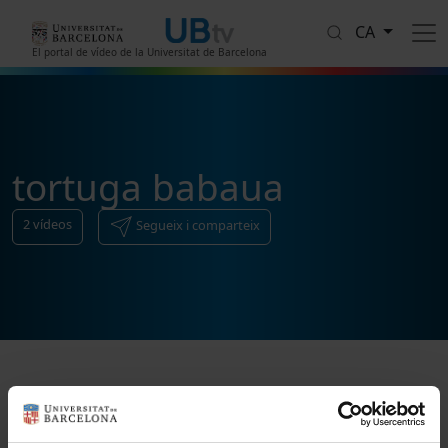
Vés al contingut
CA
El portal de vídeo de la Universitat de Barcelona
tortuga babaua
2
vídeos
Segueix i comparteix
Ordenar