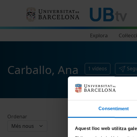
Navegació principal
Explora
Col·lecc
Carballo, Ana
1
vídeos
Segu
Consentiment
Ordenar
Aquest lloc web utilitza gal