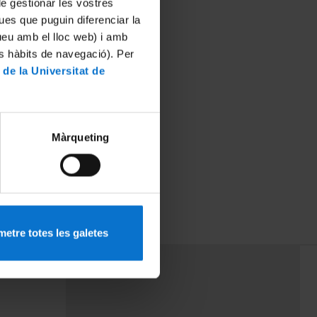
 de gestionar les vostres
ues que puguin diferenciar la
tueu amb el lloc web) i amb
es hàbits de navegació). Per
 de la Universitat de
Màrqueting
etre totes les galetes
PEU 3
mes
Contacte