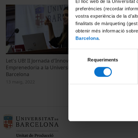
El lloc web de la Universitat 
preferències (recordar infor
vostra experiència de la d’al
finalitats de màrqueting (gest
obtenir més informació sobre
Barcelona
.
Selecció
Requeriments
de
Let's UB! II Jornada d'Innovació i
Emprenedoria a la Universitat de
consentiment
Barcelona
13 maig, 2022