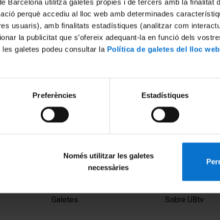
de Barcelona utilitza galetes pròpies i de tercers amb la finalitat
mació perquè accediu al lloc web amb determinades característiq
tres usuaris), amb finalitats estadístiques (analitzar com interac
ionar la publicitat que s’ofereix adequant-la en funció dels vostr
 les galetes podeu consultar la
Política de galetes del lloc web
Preferències
Estadístiques
Només utilitzar les galetes
Perm
necessàries
MENÚ PEU 1
PEU 2
Avís legal
Privadesa i ter
Galetes
Sobre UBtv