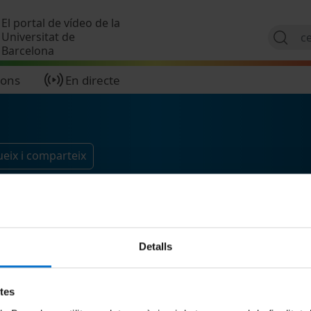
Vés al contingut
El portal de vídeo de la
Universitat de
Barcelona
ions
En directe
eix i comparteix
Detalls
etes