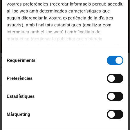
vostres preferències (recordar informació perquè accediu
al lloc web amb determinades característiques que
puguin diferenciar la vostra experiència de la d’altres
usuaris), amb finalitats estadístiques (analitzar com
interactueu amb el lloc web) i amb finalitats de
màrqueting (gestionar la publicitat que s’ofereix
adequant-la en funció dels vostres hàbits de navegació).
Per obtenir més informació sobre les galetes podeu
Selecció
Mònica Serrano: Residus i microplàstics
consultar la
Política de galetes del lloc web de la
Requeriments
de
28 octubre, 2021
Universitat de Barcelona
.
consentiment
Preferències
MENÚ PEU 1
Avís legal
Estadístiques
Galetes
Màrqueting
PEU 2
Privadesa i termes
Sobre UBtv