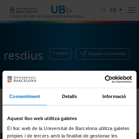
Vés al contingut
CA
El portal de vídeo de la Universitat de Barcelona
resdius
1
vídeos
Segueix i comparteix
Consentiment
Detalls
Informació
Ordenar
Aquest lloc web utilitza galetes
El lloc web de la Universitat de Barcelona utilitza galetes
pròpies i de tercers amb la finalitat de gestionar les