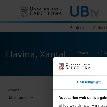
Navegació principal
Explora
Col·lecc
Llavina, Xantal
1
vídeos
S
Consentiment
Ordenar
Aquest lloc web utilitza gal
El lloc web de la Universitat 