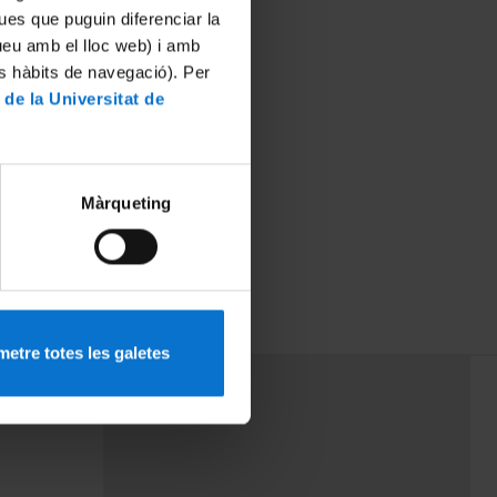
ues que puguin diferenciar la
tueu amb el lloc web) i amb
es hàbits de navegació). Per
 de la Universitat de
Màrqueting
etre totes les galetes
PEU 3
mes
Contacte