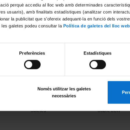
mació perquè accediu al lloc web amb determinades característiq
tres usuaris), amb finalitats estadístiques (analitzar com interac
ionar la publicitat que s’ofereix adequant-la en funció dels vostr
 les galetes podeu consultar la
Política de galetes del lloc web
Preferències
Estadístiques
Només utilitzar les galetes
Perm
necessàries
MENÚ PEU 1
PEU 2
Avís legal
Privadesa i ter
Galetes
Sobre UBtv