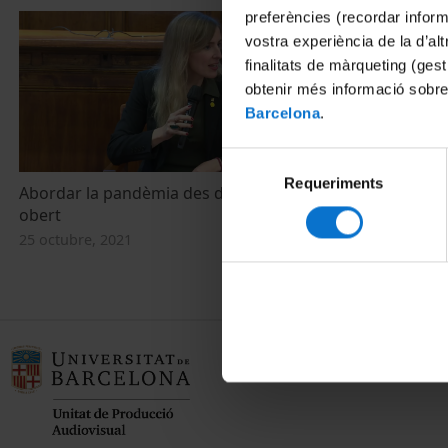
preferències (recordar infor
vostra experiència de la d’al
finalitats de màrqueting (gest
obtenir més informació sobre
Barcelona
.
Selecció
Requeriments
de
Abordar la pandèmia des del Govern
consentiment
obert
25 octubre, 2021