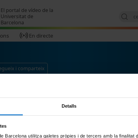
Vés al contingut
El portal de vídeo de la
Universitat de
Barcelona
ions
En directe
egueix i comparteix
Detalls
etes
de Barcelona utilitza galetes pròpies i de tercers amb la finalitat