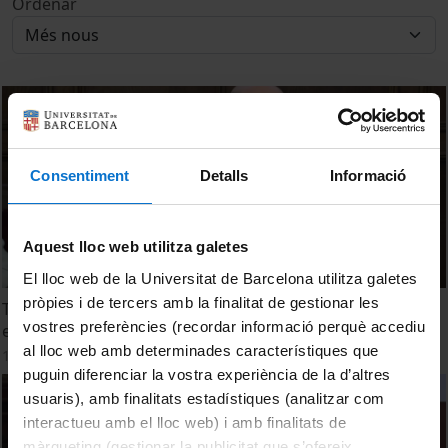
Ordenar
Consentiment
Detalls
Informació
Aquest lloc web utilitza galetes
El lloc web de la Universitat de Barcelona utilitza galetes
pròpies i de tercers amb la finalitat de gestionar les
Taula rodona: Reptes econòmics i socials del nou model
vostres preferències (recordar informació perquè accediu
energètic
al lloc web amb determinades característiques que
16 juny, 2022
puguin diferenciar la vostra experiència de la d’altres
usuaris), amb finalitats estadístiques (analitzar com
interactueu amb el lloc web) i amb finalitats de
màrqueting (gestionar la publicitat que s’ofereix