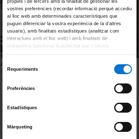
pròpies i de tercers amb la finalitat de gestionar les
vostres preferències (recordar informació perquè accediu
al lloc web amb determinades característiques que
puguin diferenciar la vostra experiència de la d’altres
usuaris), amb finalitats estadístiques (analitzar com
interactueu amb el lloc web) i amb finalitats de
màrqueting (gestionar la publicitat que s’ofereix
adequant-la en funció dels vostres hàbits de navegació).
Per obtenir més informació sobre les galetes podeu
Selecció
Acto de presentación de la cátedra UB ATRYS de
consultar la
Política de galetes del lloc web de la
Requeriments
de
radioterapia personalizada
Universitat de Barcelona
.
consentiment
15 juny, 2021
Preferències
MENÚ PEU 1
Estadístiques
Avís legal
Galetes
Màrqueting
PEU 2
Privadesa i termes