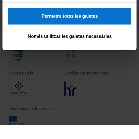
Sobre UBtv
Permetre totes les galetes
PEU 3
Contacte
Només utilitzar les galetes necessàries
Fundadora de la
Membre de la
Membre de la
Excel·lència internacional
Reconeixement europeu