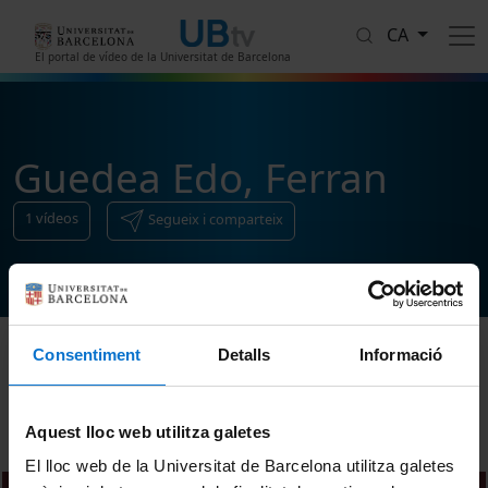
Vés al contingut
CA
El portal de vídeo de la Universitat de Barcelona
Guedea Edo, Ferran
1
vídeos
Segueix i comparteix
Consentiment
Detalls
Informació
Ordenar
Aquest lloc web utilitza galetes
El lloc web de la Universitat de Barcelona utilitza galetes