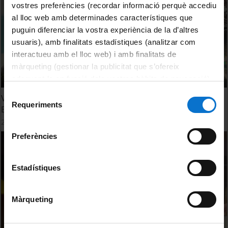
vostres preferències (recordar informació perquè accediu
al lloc web amb determinades característiques que
puguin diferenciar la vostra experiència de la d’altres
usuaris), amb finalitats estadístiques (analitzar com
interactueu amb el lloc web) i amb finalitats de
màrqueting (gestionar la publicitat que s’ofereix
adequant-la en funció dels vostres hàbits de navegació).
Per obtenir més informació sobre les galetes podeu
Selecció
Vídeo commemoratiu dels 50 anys de l'Hospital de
consultar la
Política de galetes del lloc web de la
Requeriments
de
Bellvitge
Universitat de Barcelona
.
consentiment
2 novembre, 2022
Preferències
Estadístiques
Màrqueting