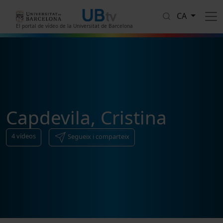
Vés al contingut
CA
El portal de vídeo de la Universitat de Barcelona
Capdevila, Cristina
4
vídeos
Segueix i comparteix