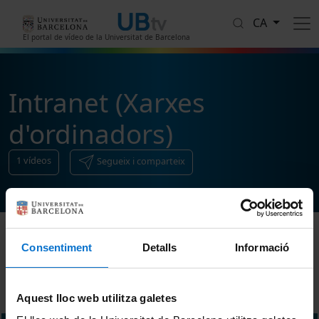
Vés al contingut
CA
El portal de vídeo de la Universitat de Barcelona
Intranet (Xarxes
d'ordinadors)
1
vídeos
Segueix i comparteix
Consentiment
Detalls
Informació
Ordenar
Aquest lloc web utilitza galetes