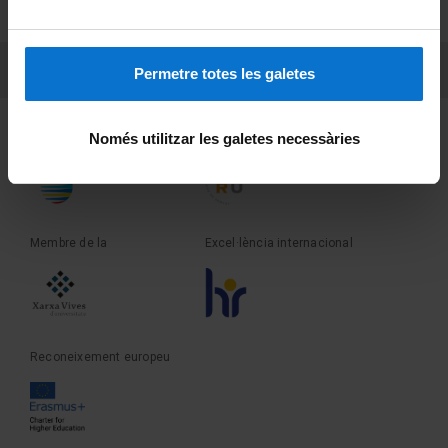
Sobre UBtv
PEU 3
Contacte
Permetre totes les galetes
Fundadora de la
Membre de la
Només utilitzar les galetes necessàries
Membre de la
Excel·lència internacional
Reconeixement europeu