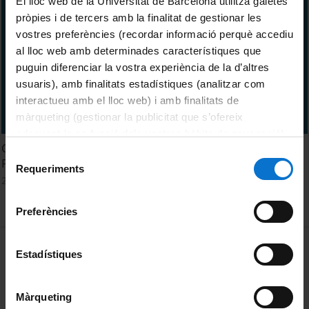
El lloc web de la Universitat de Barcelona utilitza galetes
pròpies i de tercers amb la finalitat de gestionar les
vostres preferències (recordar informació perquè accediu
al lloc web amb determinades característiques que
puguin diferenciar la vostra experiència de la d’altres
usuaris), amb finalitats estadístiques (analitzar com
interactueu amb el lloc web) i amb finalitats de
màrqueting (gestionar la publicitat que s’ofereix
adequant-la en funció dels vostres hàbits de navegació).
Com obtenir l'identificador i configurar la contrasenya -
Per obtenir més informació sobre les galetes podeu
Selecció
Portal d'estudiants
consultar la
Política de galetes del lloc web de la
Requeriments
de
2 juliol, 2024
Universitat de Barcelona
.
consentiment
Preferències
MENÚ PEU 1
Avís legal
Estadístiques
Galetes
Màrqueting
PEU 2
Privadesa i termes