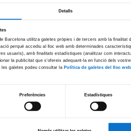
Detalls
etes
de Barcelona utilitza galetes pròpies i de tercers amb la finalitat
mació perquè accediu al lloc web amb determinades característiq
tres usuaris), amb finalitats estadístiques (analitzar com interac
ionar la publicitat que s’ofereix adequant-la en funció dels vostr
 les galetes podeu consultar la
Política de galetes del lloc web
IRWaste. Sílvia Bofill-Mas
Taula rodona: El paper de la
based epidemiology” en la p
2022
pandèmies
10 novembre, 2022
Preferències
Estadístiques
Només utilitzar les galetes