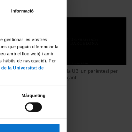
Informació
 de gestionar les vostres
ues que puguin diferenciar la
tueu amb el lloc web) i amb
es hàbits de navegació). Per
 de la Universitat de
 “Wastewater-
La pandèmia a la UB: un parèntesi per
revenció de
continuar avançant
17 maig, 2022
Màrqueting