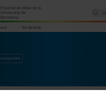
Vés al contingut
El portal de vídeo de la
Universitat de
Barcelona
ions
En directe
 comparteix