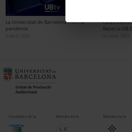
La Universitat de Barcelona front la
Cafès Científi
pandèmia
Recerca UB 
5 abril, 2022
22 abril, 2021
Fundadora de la
Membre de la
Membre de la