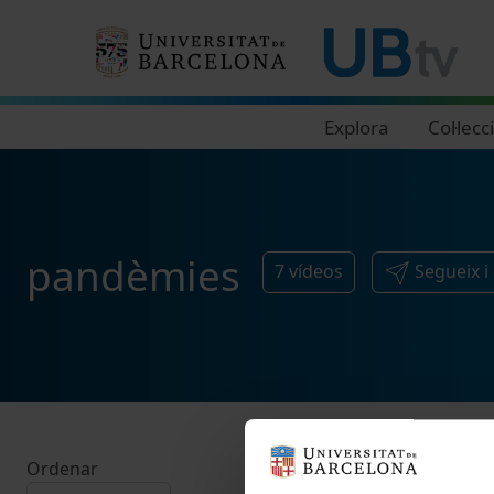
Navegació principal
Explora
Col·lecc
pandèmies
7
vídeos
Segueix i
Ordenar