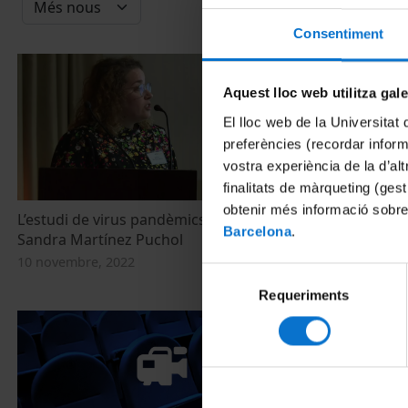
Consentiment
Aquest lloc web utilitza gal
El lloc web de la Universitat 
preferències (recordar infor
vostra experiència de la d’al
finalitats de màrqueting (gest
obtenir més informació sobre
L’estudi de virus pandèmics en animals.
El projecte V
Barcelona
.
Sandra Martínez Puchol
10 novembre, 
10 novembre, 2022
Selecció
Requeriments
de
consentiment