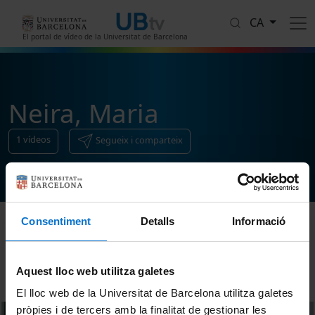
Vés al contingut
CA
El portal de vídeo de la Universitat de Barcelona
Neira, Maria
1
vídeos
Segueix i comparteix
Consentiment
Detalls
Informació
Ordenar
Aquest lloc web utilitza galetes
El lloc web de la Universitat de Barcelona utilitza galetes
pròpies i de tercers amb la finalitat de gestionar les