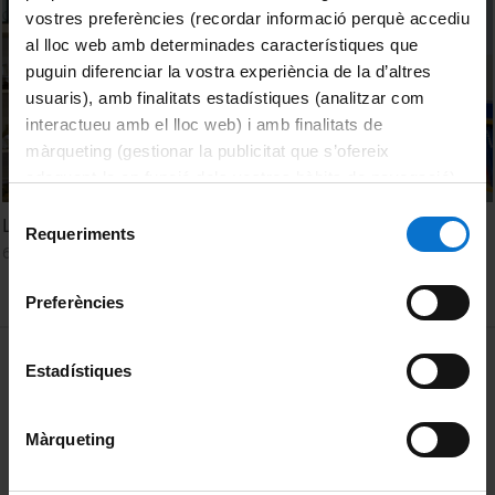
vostres preferències (recordar informació perquè accediu
al lloc web amb determinades característiques que
puguin diferenciar la vostra experiència de la d’altres
usuaris), amb finalitats estadístiques (analitzar com
interactueu amb el lloc web) i amb finalitats de
màrqueting (gestionar la publicitat que s’ofereix
adequant-la en funció dels vostres hàbits de navegació).
Per obtenir més informació sobre les galetes podeu
Selecció
La ciència s’encomana a l’escola
consultar la
Política de galetes del lloc web de la
Requeriments
de
6 febrer, 2024
Universitat de Barcelona
.
consentiment
Preferències
MENÚ PEU 1
Avís legal
Estadístiques
Galetes
Màrqueting
PEU 2
Privadesa i termes
Sobre UBtv