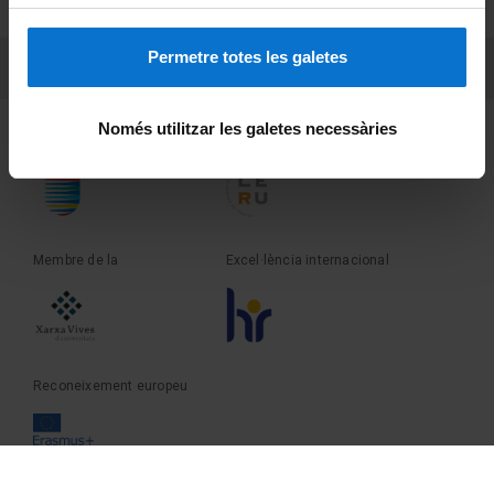
Sobre UBtv
Permetre totes les galetes
PEU 3
Contacte
Només utilitzar les galetes necessàries
Fundadora de la
Membre de la
Membre de la
Excel·lència internacional
Reconeixement europeu