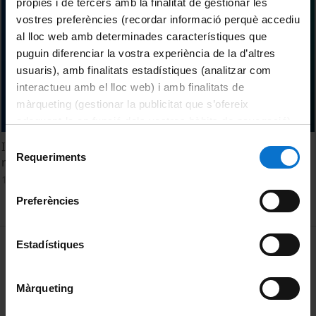
pròpies i de tercers amb la finalitat de gestionar les
vostres preferències (recordar informació perquè accediu
al lloc web amb determinades característiques que
puguin diferenciar la vostra experiència de la d’altres
usuaris), amb finalitats estadístiques (analitzar com
interactueu amb el lloc web) i amb finalitats de
màrqueting (gestionar la publicitat que s’ofereix
adequant-la en funció dels vostres hàbits de navegació).
Per obtenir més informació sobre les galetes podeu
Selecció
Implicacions jurídiques de la intel·ligència artificial:
consultar la
Política de galetes del lloc web de la
Requeriments
de
regulació global, drets d'autor i responsabilitat civil
Universitat de Barcelona
.
consentiment
14 febrer, 2024
Preferències
MENÚ PEU 1
Estadístiques
Avís legal
Galetes
Màrqueting
PEU 2
Privadesa i termes