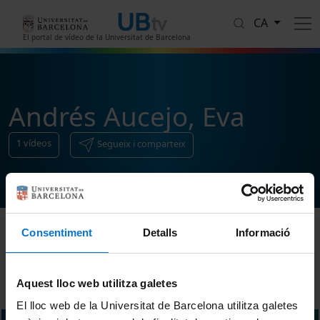
Vés al contingut
CA
El portal de vídeo de la Universitat de Barcelona
Andrés Aucejo, Eva
1
vídeos
Segueix i comparteix
Consentiment
Detalls
Informació
Ordenar
Aquest lloc web utilitza galetes
El lloc web de la Universitat de Barcelona utilitza galetes