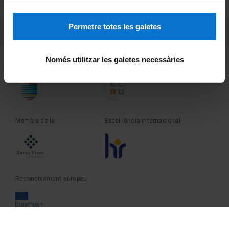
Sobre UBtv
Permetre totes les galetes
PEU 3
Contacte
Només utilitzar les galetes necessàries
Fundadora de la
Membre de la
Membre de la
Excel·lència internacional
Reconeixement europeu