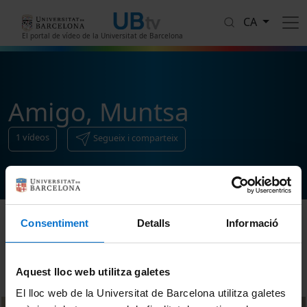
Vés al contingut
CA
El portal de vídeo de la Universitat de Barcelona
Amigo, Muntsa
1
vídeos
Segueix i comparteix
Consentiment
Detalls
Informació
Ordenar
Aquest lloc web utilitza galetes
El lloc web de la Universitat de Barcelona utilitza galetes