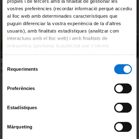
pròpies i de tercers amb la finalitat de gestionar les
vostres preferències (recordar informació perquè accediu
al lloc web amb determinades característiques que
puguin diferenciar la vostra experiència de la d’altres
usuaris), amb finalitats estadístiques (analitzar com
interactueu amb el lloc web) i amb finalitats de
màrqueting (gestionar la publicitat que s’ofereix
adequant-la en funció dels vostres hàbits de navegació).
Per obtenir més informació sobre les galetes podeu
Selecció
El arte en la escuela más allá de la producción de objetos -
consultar la
Política de galetes del lloc web de la
Requeriments
de
Mesa redonda
Universitat de Barcelona
.
consentiment
17 maig, 2024
Preferències
MENÚ PEU 1
Estadístiques
Avís legal
Galetes
Màrqueting
PEU 2
Privadesa i termes