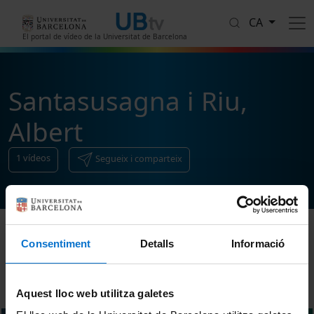
Vés al contingut
CA
El portal de vídeo de la Universitat de Barcelona
Santasusagna i Riu,
Albert
1
vídeos
Segueix i comparteix
Consentiment
Detalls
Informació
Ordenar
Aquest lloc web utilitza galetes