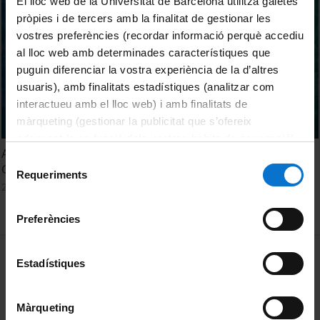
El lloc web de la Universitat de Barcelona utilitza galetes
pròpies i de tercers amb la finalitat de gestionar les
vostres preferències (recordar informació perquè accediu
al lloc web amb determinades característiques que
puguin diferenciar la vostra experiència de la d’altres
usuaris), amb finalitats estadístiques (analitzar com
interactueu amb el lloc web) i amb finalitats de
màrqueting (gestionar la publicitat que s’ofereix
adequant-la en funció dels vostres hàbits de navegació).
Acte de Graduació. Graus d'Antropologia Social i Cultural i
Per obtenir més informació sobre les galetes podeu
Selecció
Geografia. Promoció 2024
consultar la
Política de galetes del lloc web de la
Requeriments
de
25 setembre, 2024
Universitat de Barcelona
.
consentiment
Preferències
MENÚ PEU 1
Avís legal
Estadístiques
Galetes
Màrqueting
PEU 2
Privadesa i termes