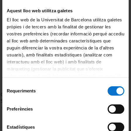
Ordenar
Aquest lloc web utilitza galetes
El lloc web de la Universitat de Barcelona utilitza galetes
pròpies i de tercers amb la finalitat de gestionar les
vostres preferències (recordar informació perquè accediu
al lloc web amb determinades característiques que
puguin diferenciar la vostra experiència de la d’altres
usuaris), amb finalitats estadístiques (analitzar com
interactueu amb el lloc web) i amb finalitats de
màrqueting (gestionar la publicitat que s’ofereix
adequant-la en funció dels vostres hàbits de navegació).
Per obtenir més informació sobre les galetes podeu
Selecció
consultar la
Política de galetes del lloc web de la
Requeriments
de
Grup de Recerca Científica Interdisciplinar en Treball
Universitat de Barcelona
.
consentiment
Social - RCI-TS
14 febrer, 2025
Preferències
Estadístiques