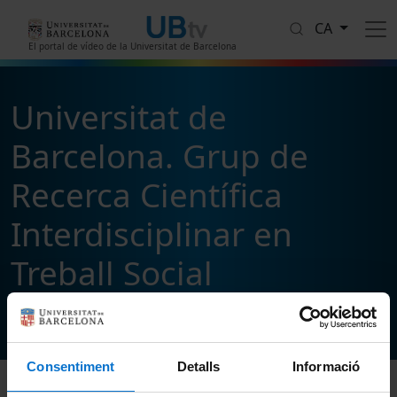
Vés al contingut
CA
El portal de vídeo de la Universitat de Barcelona
Universitat de
Barcelona. Grup de
Recerca Científica
Interdisciplinar en
Treball Social
1
vídeos
Segueix i comparteix
Consentiment
Detalls
Informació