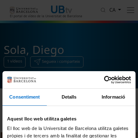
Vés al contingut
CA
El portal de vídeo de la Universitat de Barcelona
Sola, Diego
1
vídeos
Segueix i comparteix
Consentiment
Detalls
Informació
Ordenar
Aquest lloc web utilitza galetes
El lloc web de la Universitat de Barcelona utilitza galetes
pròpies i de tercers amb la finalitat de gestionar les