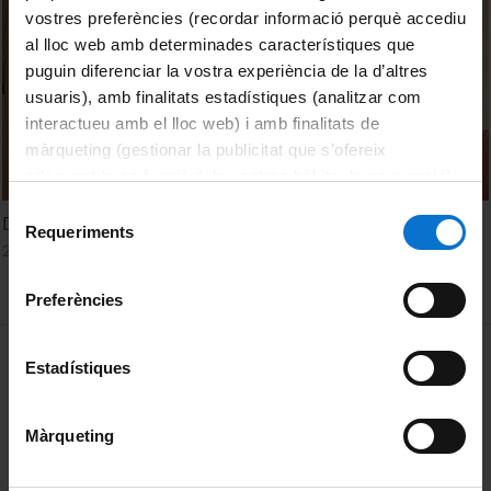
vostres preferències (recordar informació perquè accediu
al lloc web amb determinades característiques que
puguin diferenciar la vostra experiència de la d’altres
usuaris), amb finalitats estadístiques (analitzar com
interactueu amb el lloc web) i amb finalitats de
màrqueting (gestionar la publicitat que s’ofereix
adequant-la en funció dels vostres hàbits de navegació).
Per obtenir més informació sobre les galetes podeu
Selecció
Diego Sola. Fake news i història
consultar la
Política de galetes del lloc web de la
Requeriments
de
28 abril, 2020
Universitat de Barcelona
.
consentiment
Preferències
MENÚ PEU 1
Avís legal
Estadístiques
Galetes
Màrqueting
PEU 2
Privadesa i termes
Sobre UBtv