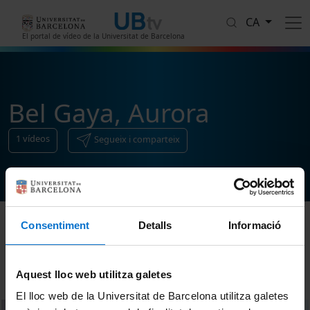
Vés al contingut
CA
El portal de vídeo de la Universitat de Barcelona
Bel Gaya, Aurora
1
vídeos
Segueix i comparteix
Consentiment
Detalls
Informació
Ordenar
Aquest lloc web utilitza galetes
El lloc web de la Universitat de Barcelona utilitza galetes