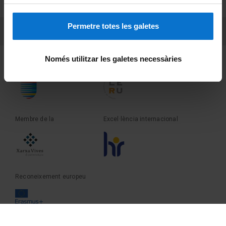
Sobre UBtv
Permetre totes les galetes
PEU 3
Contacte
Només utilitzar les galetes necessàries
Fundadora de la
Membre de la
Membre de la
Excel·lència internacional
Reconeixement europeu