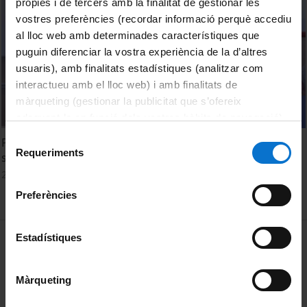
pròpies i de tercers amb la finalitat de gestionar les
vostres preferències (recordar informació perquè accediu
al lloc web amb determinades característiques que
puguin diferenciar la vostra experiència de la d’altres
usuaris), amb finalitats estadístiques (analitzar com
interactueu amb el lloc web) i amb finalitats de
màrqueting (gestionar la publicitat que s’ofereix
adequant-la en funció dels vostres hàbits de navegació).
Per obtenir més informació sobre les galetes podeu
Selecció
Perfils lingüístics dels futurs docents de primària i
consultar la
Política de galetes del lloc web de la
Requeriments
de
secundària. Dominància, ús del català i del castellà.
Universitat de Barcelona
.
consentiment
28 febrer, 2025
Preferències
MENÚ PEU 1
Estadístiques
Avís legal
Galetes
Màrqueting
PEU 2
Privadesa i termes