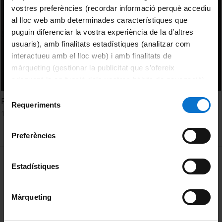
vostres preferències (recordar informació perquè accediu
al lloc web amb determinades característiques que
puguin diferenciar la vostra experiència de la d’altres
usuaris), amb finalitats estadístiques (analitzar com
interactueu amb el lloc web) i amb finalitats de
màrqueting (gestionar la publicitat que s’ofereix
adequant-la en funció dels vostres hàbits de navegació).
Per obtenir més informació sobre les galetes podeu
Selecció
Records UB. Capítol 1
consultar la
Política de galetes del lloc web de la
Requeriments
de
19 gener, 2026
Universitat de Barcelona
.
consentiment
Preferències
MENÚ PEU 1
Avís legal
Estadístiques
Galetes
Màrqueting
PEU 2
Privadesa i termes
Sobre UBtv