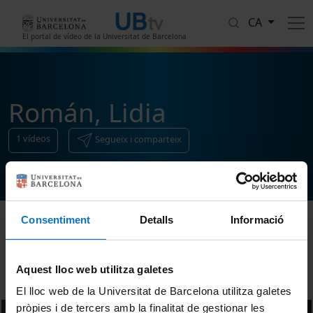
Vés al contingut
CA
El portal de vídeo de la Universitat de Barcelona
Román, Lidia
1
vídeos
Segueix i comparteix
Consentiment
Detalls
Informació
Ordenar
Aquest lloc web utilitza galetes
El lloc web de la Universitat de Barcelona utilitza galetes
pròpies i de tercers amb la finalitat de gestionar les