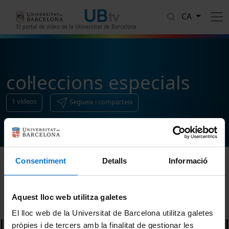
Vés al contingut
CA
El portal de vídeo de la Universitat de Barcelona
col·leccions especials
1
vídeos
Segueix i comparteix
Consentiment
Detalls
Informació
Ordenar
Aquest lloc web utilitza galetes
El lloc web de la Universitat de Barcelona utilitza galetes
pròpies i de tercers amb la finalitat de gestionar les