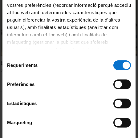
vostres preferències (recordar informació perquè accediu
al lloc web amb determinades característiques que
puguin diferenciar la vostra experiència de la d’altres
usuaris), amb finalitats estadístiques (analitzar com
interactueu amb el lloc web) i amb finalitats de
màrqueting (gestionar la publicitat que s’ofereix
adequant-la en funció dels vostres hàbits de navegació).
Per obtenir més informació sobre les galetes podeu
Selecció
El fons documental del CEHI
consultar la
Política de galetes del lloc web de la
Requeriments
de
20 febrer, 2020
Universitat de Barcelona
.
consentiment
Preferències
MENÚ PEU 1
Avís legal
Estadístiques
Galetes
Màrqueting
PEU 2
Privadesa i termes
Sobre UBtv