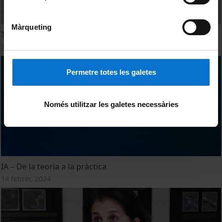
Màrqueting
Taula rodona "Els perills de la IA"
7 novembre, 2024
Permetre totes les galetes
Només utilitzar les galetes necessàries
IA – De la teoria a la pràctica
14 febrer, 2024