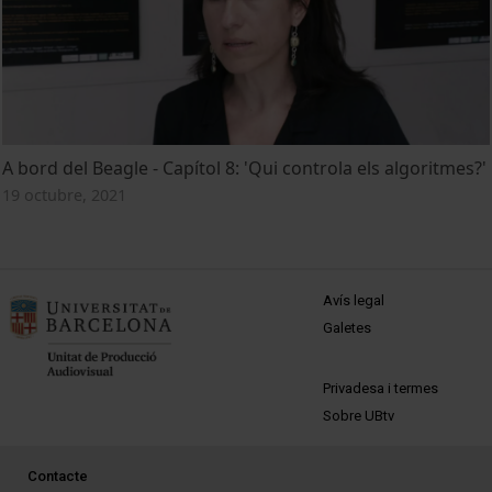
A bord del Beagle - Capítol 8: 'Qui controla els algoritmes?'
19 octubre, 2021
MENÚ PEU 1
Avís legal
Galetes
PEU 2
Privadesa i termes
Sobre UBtv
PEU 3
Contacte