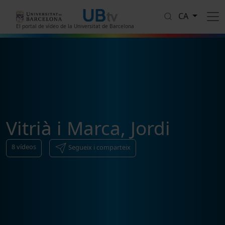
Vés al contingut
CA
El portal de vídeo de la Universitat de Barcelona
Vitrià i Marca, Jordi
8
vídeos
Segueix i comparteix