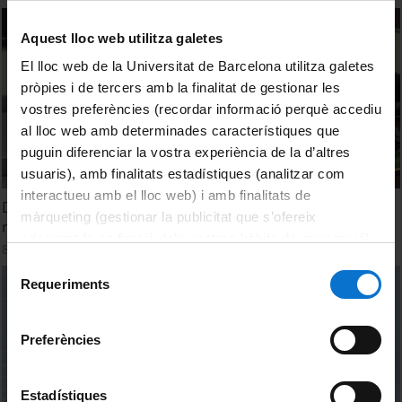
Aquest lloc web utilitza galetes
El lloc web de la Universitat de Barcelona utilitza galetes
pròpies i de tercers amb la finalitat de gestionar les
vostres preferències (recordar informació perquè accediu
al lloc web amb determinades característiques que
puguin diferenciar la vostra experiència de la d’altres
usuaris), amb finalitats estadístiques (analitzar com
interactueu amb el lloc web) i amb finalitats de
Diàlegs Alumni - Intel·ligència, màquines i persones: què
màrqueting (gestionar la publicitat que s’ofereix
n'hem après els darrers setanta anys?
adequant-la en funció dels vostres hàbits de navegació).
8 gener, 2025
Per obtenir més informació sobre les galetes podeu
Selecció
consultar la
Política de galetes del lloc web de la
Requeriments
de
Universitat de Barcelona
.
consentiment
Preferències
Estadístiques