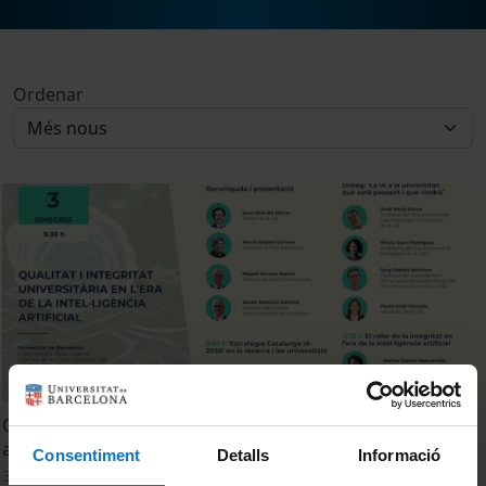
Ordenar
Qualitat i integritat universitària en l'era de la intel·ligència
artificial
Consentiment
Detalls
Informació
3 juny, 2026